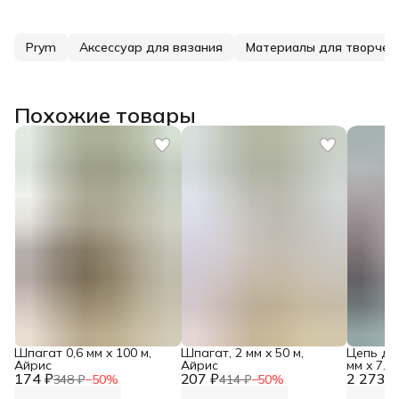
Prym
Аксессуар для вязания
Материалы для творчес
Похожие товары
Шпагат 0,6 мм x 100 м,
Шпагат, 2 мм x 50 м,
Цепь дл
Айрис
Айрис
мм x 7.2
174 ₽
207 ₽
2 273 ₽
348 ₽
−
50
%
414 ₽
−
50
%