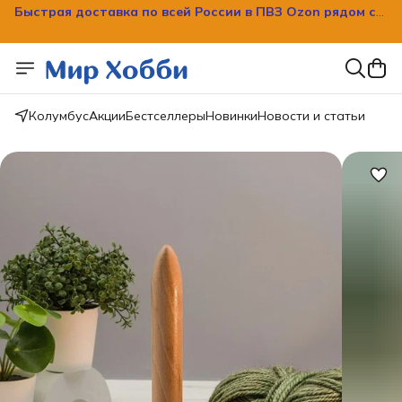
Быстрая доставка по всей России в ПВЗ Ozon рядом с
вашим домом!
Колумбус
Акции
Бестселлеры
Новинки
Новости и статьи