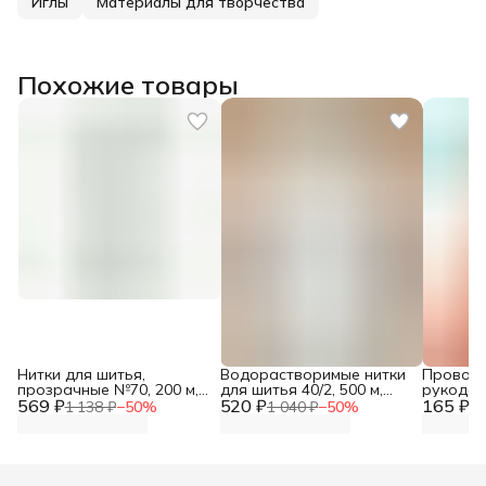
Иглы
Материалы для творчества
Похожие товары
Нитки для шитья,
Водорастворимые нитки
Проволо
прозрачные №70, 200 м,
для шитья 40/2, 500 м,
рукодел
569 ₽
Prym, 977620
520 ₽
20C, цвет белый,
165 ₽
телесная
1 138 ₽
−
50
%
1 040 ₽
−
50
%
33
Astra&Craft
шт/упак,