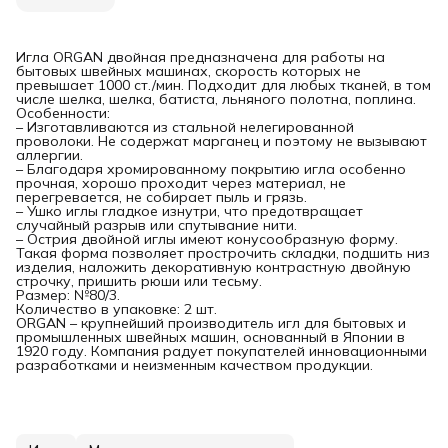
Игла ORGAN двойная предназначена для работы на
бытовых швейных машинах, скорость которых не
превышает 1000 ст./мин. Подходит для любых тканей, в том
числе шелка, шелка, батиста, льняного полотна, поплина.
Особенности:
– Изготавливаются из стальной нелегированной
проволоки. Не содержат марганец и поэтому не вызывают
аллергии.
– Благодаря хромированному покрытию игла особенно
прочная, хорошо проходит через материал, не
перегревается, не собирает пыль и грязь.
– Ушко иглы гладкое изнутри, что предотвращает
случайный разрыв или спутывание нити.
– Острия двойной иглы имеют конусообразную форму.
Такая форма позволяет прострочить складки, подшить низ
изделия, наложить декоративную контрастную двойную
строчку, пришить рюши или тесьму.
Размер: №80/3.
Количество в упаковке: 2 шт.
ORGAN – крупнейший производитель игл для бытовых и
промышленных швейных машин, основанный в Японии в
1920 году. Компания радует покупателей инновационными
разработками и неизменным качеством продукции.