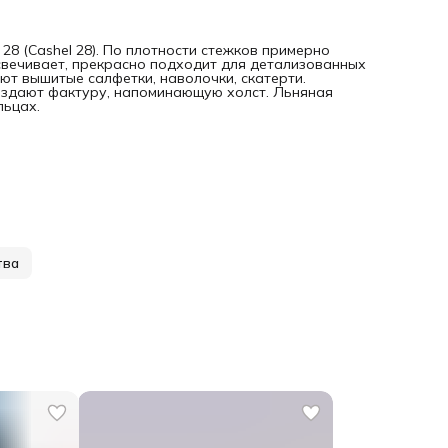
8 (Cashel 28). По плотности стежков примерно
росвечивает, прекрасно подходит для детализованных
ют вышитые салфетки, наволочки, скатерти.
оздают фактуру, напоминающую холст. Льняная
льцах.
тва