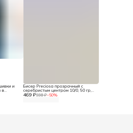
шивки и
Бисер Preciosa прозрачный с
 в
серебристым центром 10/0, 50 гр,
е 24 шт,
469 ₽
цвет № 78102, бисер чешский для
938 ₽
−
50
%
рукоделия плетения вышивания
прециоза