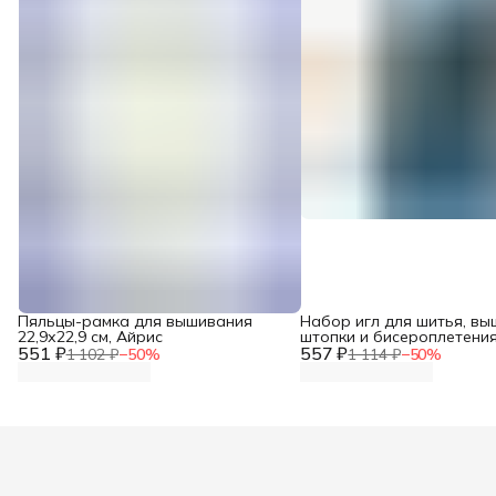
Пяльцы-рамка для вышивания
Набор игл для шитья, вы
22,9х22,9 см, Айрис
штопки и бисероплетения
551 ₽
557 ₽
распределительном пенал
1 102 ₽
−
50
%
1 114 ₽
−
50
%
Prym, 128610