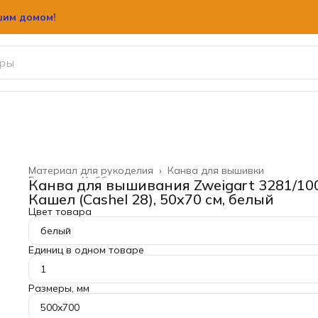
шим домом!
Материал для рукоделия
›
Канва для вышивки
Главная
›
Хобби и творчество
›
Канва для вышивания Zweigart 3281/10
Кашел (Cashel 28), 50x70 см, белый
Цвет товара
белый
Единиц в одном товаре
1
Размеры, мм
500x700