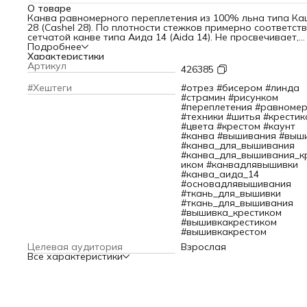
О товаре
Канва равномерного переплетения из 100% льна типа Ка
28 (Cashel 28). По плотности стежков примерно соответст
сетчатой канве типа Аида 14 (Aida 14). Не просвечивает,
прекрасно подходит для детализованных сюжетов с
Подробнее
частичной зашивкой. Из равномерной канвы создают вы
Характеристики
салфетки, наволочки, скатерти.
Артикул
426385
Нити льняной канвы имеют небольшие утолщения, которы
создают фактуру, напоминающую холст. Льняная канва
#Хештеги
#отрез #бисером #линда
жесткая, очень прочная и почти не вытягивается на пяльц
#страмин #рисунком
Рекомендуется вышивать нитками в 2 сложения через 2 ни
#переплетения #равноме
Размер: 50х70 см.
#техники #шитья #крестик
Тип канвы: Кашел 28 (Cashel 28), 110 нитей x 10 см.
#цвета #крестом #каунт
Цвет: белый (White 100).
#канва #вышивания #выш
#канва_для_вышивания
#канва_для_вышивания_к
иком #канвадлявышивки
#канва_аида_14
#основадлявышивания
#ткань_для_вышивки
#ткань_для_вышивания
#вышивка_крестиком
#вышивкакрестиком
#вышивкакрестом
Целевая аудитория
Взрослая
Все характеристики