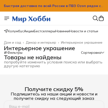
Быстрая доставка по всей России в ПВЗ Ozon рядом с
вашим домом!
Быстрая доставка по всей России в ПВЗ Ozon рядом с
вашим домом!
Колумбус
Акции
Бестселлеры
Новинки
Новости и статьи
Дом и сад
›
Декор и интерьер
›
Интерьерное украшение
Главная
›
Интерьерное украшение
Фильтры
Сортировка
Товары не найдены
попробуйте изменить условия поиска или выбрать
другую категорию
Получите скидку 5%
Подпишитесь на наши акции и новости и
получите скидку на следующий заказ