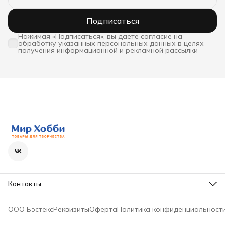
Подписаться
Нажимая «Подписаться», вы даете согласие на
обработку указанных персональных данных в целях
получения информационной и рекламной рассылки
Контакты
Телефон
8 (800) 600-63-36
ООО Бэстекс
Реквизиты
Оферта
Политика конфиденциальност
Режим работы
Пн - Пт с 9-00 до 18-00