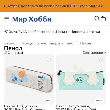
Быстрая доставка по всей России в ПВЗ Ozon рядом с
вашим домом!
Быстрая доставка по всей России в ПВЗ Ozon рядом с
вашим домом!
Колумбус
Акции
Бестселлеры
Новинки
Новости и статьи
Главная
›
Канцелярские товары
›
Пенал
›
Пенал
Пенал
Фильтры
Сортировка
Пенал, 1 отделение,
Пенал, 1 отделение,
20.6*4.5*4.5 см, бежевый,
20.6*4.5*4.5 см, голубой,