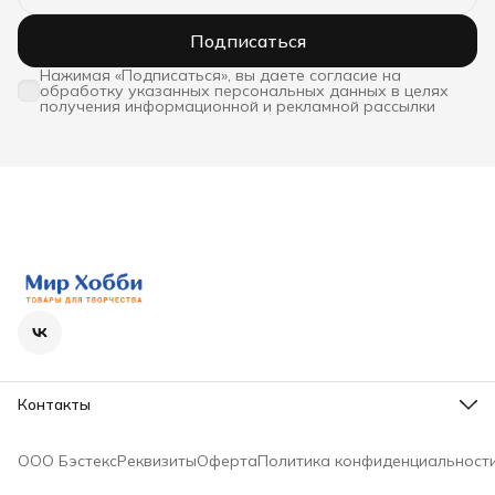
Подписаться
Нажимая «Подписаться», вы даете согласие на
обработку указанных персональных данных в целях
получения информационной и рекламной рассылки
Контакты
Телефон
8 (800) 600-63-36
ООО Бэстекс
Реквизиты
Оферта
Политика конфиденциальност
Режим работы
Пн - Пт с 9-00 до 18-00