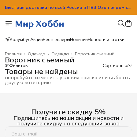
Быстрая доставка по всей России в ПВЗ Ozon рядом с
вашим домом!
Быстрая доставка по всей России в ПВЗ Ozon рядом с
вашим домом!
Колумбус
Акции
Бестселлеры
Новинки
Новости и статьи
Главная
›
Одежда
›
Одежда
›
Воротник съемный
Воротник съемный
Фильтры
Сортировка
Товары не найдены
попробуйте изменить условия поиска или выбрать
другую категорию
Получите скидку 5%
Подпишитесь на наши акции и новости и
получите скидку на следующий заказ