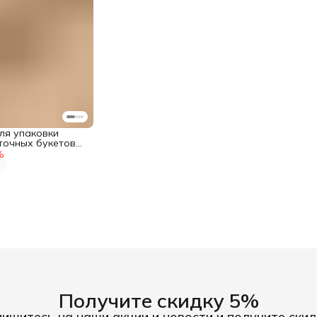
ля упаковки
точных букетов
60 г/м2, 72 см*10
%
Получите скидку 5%
ишитесь на наши акции и новости и получите скид