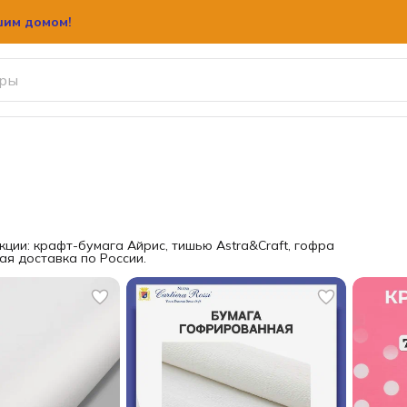
шим домом!
шим домом!
кции: крафт-бумага Айрис, тишью Astra&Craft, гофра
ая доставка по России.