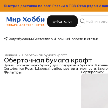
Быстрая доставка по всей России в ПВЗ Ozon рядом с ва
Быстрая доставка по всей России в ПВЗ Ozon рядом с ва
Каталог
Колумбус
Акции
Бестселлеры
Новинки
Новости и статьи
Главная
›
Оберточная бумага крафт
Оберточная бумага крафт
Купить упаковочную бумагу для подарков и букетов. В колле
Cartotecnica Rossi. Широкий выбор цветов и плотности. Быстр
Фильтры
Сортировка