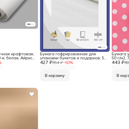
чная крафтовая,
Бумага гофрированная для
Бумага 
0 м, белая, Айрис,
упаковки букетов и подарков, 50
50 г/м2,
аковка
427 ₽
см*2,5 м, 140 гр, 900 белая,
443 ₽
%
854 ₽
−
50
%
88
Cartotecnica Rossi
В корзину
В кор