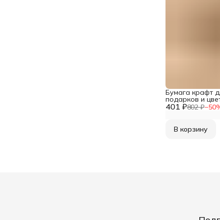
Бумага крафт д
подарков и цве
401 ₽
Газета Новости, 
802 ₽
−
50
м, Айрис
В корзину
Подп