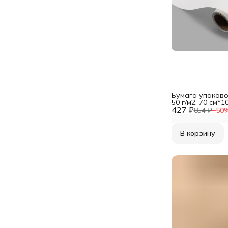
Бумага упаково
50 г/м2, 70 см*1
427 ₽
подарочная уп
854 ₽
−
50
В корзину