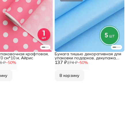
упаковочная крафтовая,
Бумага тишью декоративная для
 70 см*10 м, Айрис
упаковки подарков, декупажа,
137 ₽
скрапбукинга, оформления
6 ₽
−
50
%
274 ₽
−
50
%
букетов, 50*70 см, 5 шт/упак,
Astra&Craft, цвет небесный
зину
В корзину