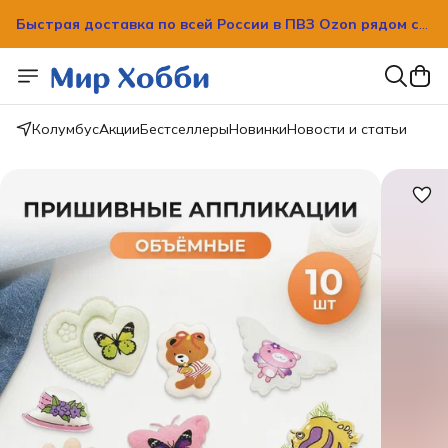
Быстрая доставка по всей России в ПВЗ Ozon рядом с
вашим домом!
Быстрая доставка по всей России в ПВЗ Ozon рядом с
вашим домом!
Колумбус
Акции
Бестселлеры
Новинки
Новости и статьи