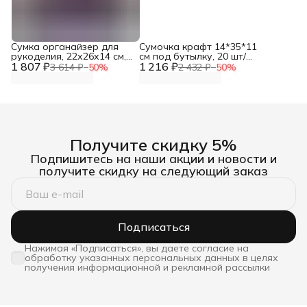
Сумка органайзер для
Сумочка крафт 14*35*11
рукоделия, 22х26х14 см,
см под бутылку, 20 шт/
1 807 ₽
Hobby&Pro
1 216 ₽
упак, Айрис
3 614 ₽
−
50
%
2 432 ₽
−
50
%
Получите скидку 5%
Подпишитесь на наши акции и новости и
получите скидку на следующий заказ
Подписаться
Нажимая «Подписаться», вы даете согласие на
обработку указанных персональных данных в целях
получения информационной и рекламной рассылки