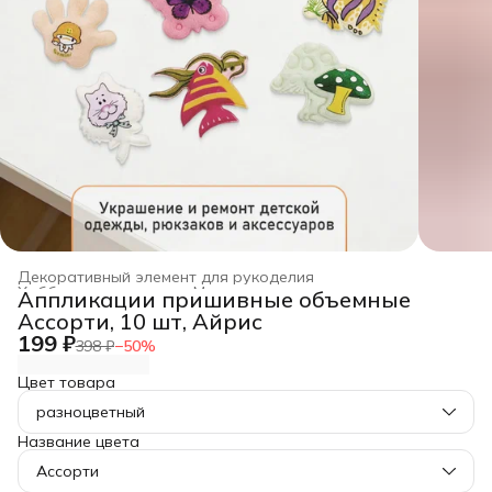
Декоративный элемент для рукоделия
Хобби и творчество
›
Материал для рукоделия
›
Аппликации пришивные объемные
Главная
›
Ассорти, 10 шт, Айрис
199 ₽
398 ₽
−
50
%
Цвет товара
разноцветный
Название цвета
Ассорти