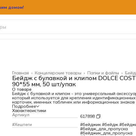
шим домом!
шим домом!
Главная
›
Канцелярские товары
›
Папки и файлы
›
Бейд
Бейдж с булавкой и клипом DOLCE COST
90*55 мм, 50 шт/упак
О товаре
Бейдж с булавкой и клипом - это универсальный аксессуа
который используется для крепления идентификационных
карточек, именных табличек или информационных знаков 
одежде. Он обеспечивает удобство и гибкость в
Подробнее
использовании, позволяя носить бейдж как с помощью
Характеристики
булавки, так и клипа. Булавка позволяет закрепить бейдж
Артикул
617898
ткани, а клип - на краю кармана или воротника.Этот бейд
бренда Centrum предназначен для визиток, фотографий,
#Хештеги
#бейджик #бейдж #бейдж
идентификационных карт. Важный элемент для конференц
#бейдж_для_пропуска
других мероприятий. Крепление на булавку и клип. Бейдж
#бейджик_для_пропуска