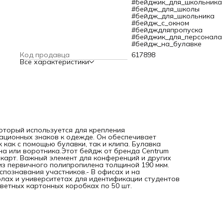
выполнен из первичного полипропилена толщиной 190 мкм
#бейджик_для_школьника
Применение:- На конференциях и выставках для удобног
#бейдж_для_школы
распознавания участников.- В офисах и на предприятиях
#бейдж_для_школьника
ношения служебных удостоверений.- В школах и
#бейдж_с_окном
университетах для идентификации студентов и
#бейдждляпропуска
преподавателей.Размер: 90х55 мм.Бейджи поставляются в
#бейджик_для_персонала
цветных картонных коробках по 50 шт.
#бейдж_на_булавке
Код продавца
617898
Все характеристики
который используется для крепления
ационных знаков к одежде. Он обеспечивает
 как с помощью булавки, так и клипа. Булавка
ана или воротника.Этот бейдж от бренда Centrum
карт. Важный элемент для конференций и других
из первичного полипропилена толщиной 190 мкм.
спознавания участников.- В офисах и на
лах и университетах для идентификации студентов
ветных картонных коробках по 50 шт.