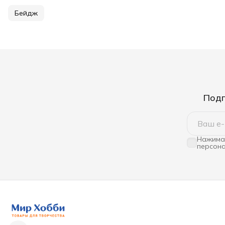
Бейдж
Подп
Нажимая
персона