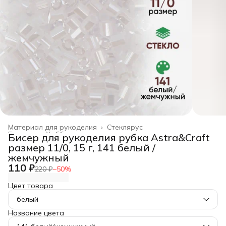
Материал для рукоделия
›
Стеклярус
Главная
›
Хобби и творчество
›
Бисер для рукоделия рубка Astra&Craft
размер 11/0, 15 г, 141 белый /
жемчужный
110 ₽
220 ₽
−
50
%
Цвет товара
белый
Название цвета