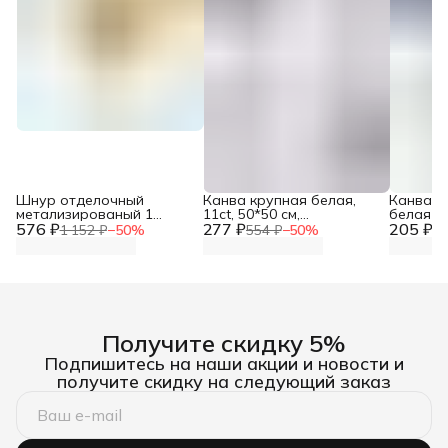
Шнур отделочный
Канва крупная белая,
Канва п
метализированый 1
11ct, 50*50 см,
белая д
576 ₽
мм*50 м, Красная лента
277 ₽
Astra&Craft
205 ₽
рукодели
1 152 ₽
−
50
%
554 ₽
−
50
%
41
см, Best
Получите скидку 5%
Подпишитесь на наши акции и новости и
получите скидку на следующий заказ