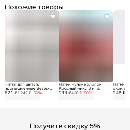
Похожие товары
Нитки для шитья,
Нитки мулине хлопок
Нитки м
промышленные Bestex
Красный микс, 8 м, 8
акрил 20
621 ₽
20/2, 5000 ярд (4572 м),
233 ₽
цветов, 8 шт, Bestex
248 ₽
Риолис
1 242 ₽
−
50
%
466 ₽
−
50
%
49
001 белый
Получите скидку 5%