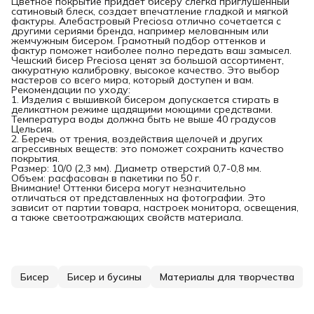
Цветное покрытие придает бисеру слегка приглушенный
сатиновый блеск, создает впечатление гладкой и мягкой
фактуры. Алебастровый Preciosa отлично сочетается с
другими сериями бренда, например мелованным или
жемчужным бисером. Грамотный подбор оттенков и
фактур поможет наиболее полно передать ваш замысел.
Чешский бисер Preciosa ценят за большой ассортимент,
аккуратную калибровку, высокое качество. Это выбор
мастеров со всего мира, который доступен и вам.
Рекомендации по уходу:
1. Изделия с вышивкой бисером допускается стирать в
деликатном режиме щадящими моющими средствами.
Температура воды должна быть не выше 40 градусов
Цельсия.
2. Беречь от трения, воздействия щелочей и других
агрессивных веществ: это поможет сохранить качество
покрытия.
Размер: 10/0 (2,3 мм). Диаметр отверстий 0,7-0,8 мм.
Объем: расфасован в пакетики по 50 г.
Внимание! Оттенки бисера могут незначительно
отличаться от представленных на фотографии. Это
зависит от партии товара, настроек монитора, освещения,
а также светоотражающих свойств материала.
Бисер
Бисер и бусины
Материалы для творчества