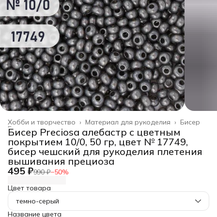
Хобби и творчество
›
Материал для рукоделия
›
Бисер
Главная
›
Бисер Preciosa алебастр с цветным
покрытием 10/0, 50 гр, цвет № 17749,
бисер чешский для рукоделия плетения
вышивания прециоза
495 ₽
990 ₽
−
50
%
Цвет товара
темно-серый
Название цвета