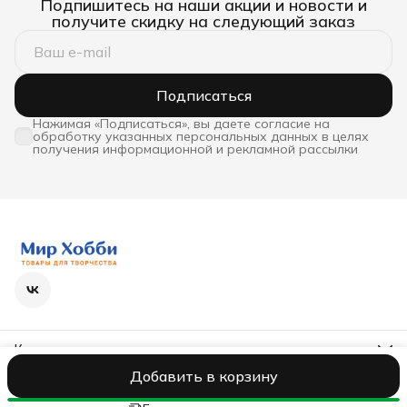
Подпишитесь на наши акции и новости и
получите скидку на следующий заказ
Подписаться
Нажимая «Подписаться», вы даете согласие на
обработку указанных персональных данных в целях
получения информационной и рекламной рассылки
Контакты
Телефон
Добавить в корзину
8 (800) 600-63-36
ООО Бэстекс
Реквизиты
Оферта
Политика конфиденциальност
Режим работы