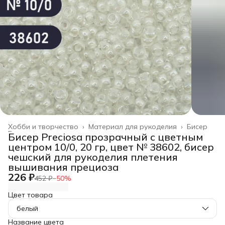
Хобби и творчество
›
Материал для рукоделия
›
Бисер
Главная
›
Бисер Preciosa прозрачный с цветным
центром 10/0, 20 гр, цвет № 38602, бисер
чешский для рукоделия плетения
вышивания прециоза
226 ₽
452 ₽
−
50
%
Цвет товара
белый
Название цвета