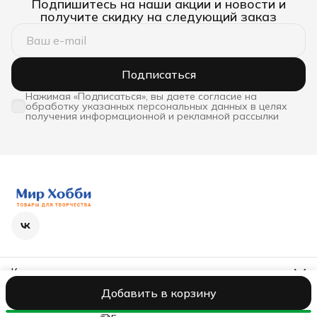
Подпишитесь на наши акции и новости и
получите скидку на следующий заказ
Подписаться
Нажимая «Подписаться», вы даете согласие на
обработку указанных персональных данных в целях
получения информационной и рекламной рассылки
Контакты
Телефон
Добавить в корзину
8 (800) 600-63-36
ООО Бэстекс
Реквизиты
Оферта
Политика конфиденциальност
Режим работы