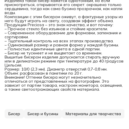
Издалека такой бисер кажется однотонным, но если
присмотреться, открывается его секрет: окрашена только
сердцевина, тогда как сама бусина прозрачная, как капля
воды.
Композиции с этим бисером оживут, а фактурные узоры из
него будут играть на свету, создавая эффект объема.
Продукция Preciosa – это знак качества, и вот почему:
– Прочное стекло без изъянов и стойкие красители.
– Современное оборудование для формовки, запекания и
сортировки.
– Тщательный контроль на всех этапах производства.
– Одинаковый размер и ровная форма у каждой бусины.
– Полностью идентичные цвета в одной партии.
– Бисер не тускнеет и не выцветает со временем.
Вышитые бисером изделия допускается стирать вручную
или в деликатном режиме при температуре до 40 градусов
Цельсия.
Размер: 10/0 (2,3 мм). Диаметр отверстий 0,7-0,8 мм.
Объем: расфасован в пакетики по 20 г.
Внимание! Оттенки бисера могут незначительно
отличаться от представленных на фотографии. Это
зависит от партии товара, настроек монитора, освещения,
а также светоотражающих свойств материала.
Бисер
Бисер и бусины
Материалы для творчества