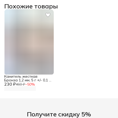
Похожие товары
Канитель жесткая
Бронза 1,2 мм, 5 г +/- 0,1 г,
230 ₽
Astra&Craft
460 ₽
−
50
%
Получите скидку 5%