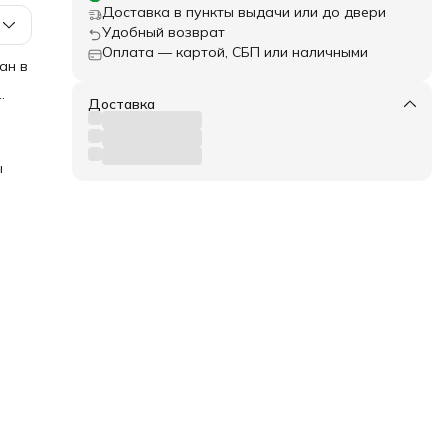
Доставка в пункты выдачи или до двери
Удобный возврат
Оплата — картой, СБП или наличными
ан в
Доставка
ля
в
я
 и
ы