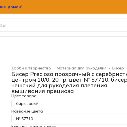
шим домом!
Хобби и творчество
›
Материал для рукоделия
›
Бисер
Главная
›
Бисер Preciosa прозрачный с серебрис
центром 10/0, 20 гр, цвет № 57710, бисе
чешский для рукоделия плетения
вышивания прециоза
Цвет товара
бирюзовый
Название цвета
№ 57710
Единиц в одном товаре