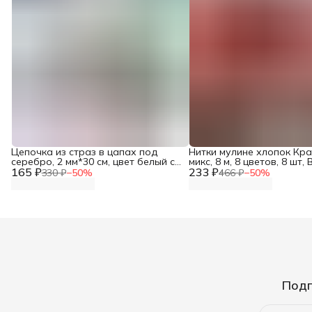
Цепочка из страз в цапах под
Нитки мулине хлопок Кр
серебро, 2 мм*30 см, цвет белый с
микс, 8 м, 8 цветов, 8 шт, 
165 ₽
AB покрытием, Astra&Craft,
233 ₽
330 ₽
−
50
%
466 ₽
−
50
%
стразовая цепочка для рукоделия
Подп