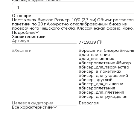
1
О товаре
Цвет: яркая бирюза.Размер: 10/0 (2,3 мм).Объем: расфасов
пакетики по 20 г.Аккуратно откалиброванный бисер из
прозрачного чешского стекла. Классическая форма. Ярко
сверкает благодаря посеребренному центру. Подходит д
Подробнее
создания украшений, вышивки одежды, картин, предмето
Характеристики
интерьера и др. Допускается стирка при температуре до
Артикул
7719039
40гр.C, не портится от косметики или пота. Для сохранени
серебристого блеска беречь от интенсивного трения нити
#Хештеги
#брошь_из_бисера #икон
воздействия агрессивных моющих средств.
#для_плетения
#для_вышивания
#бисероплетение #бисер
#бисер_для_творчества
#бисер_в_пакетиках
#бисер_для_украшений
#бисер_круглый
#бисер_для_вышивки
#бисероплетения
#бисер_для_плетения
#бисер_для_рукоделия
Целевая аудитория
Взрослая
Все характеристики