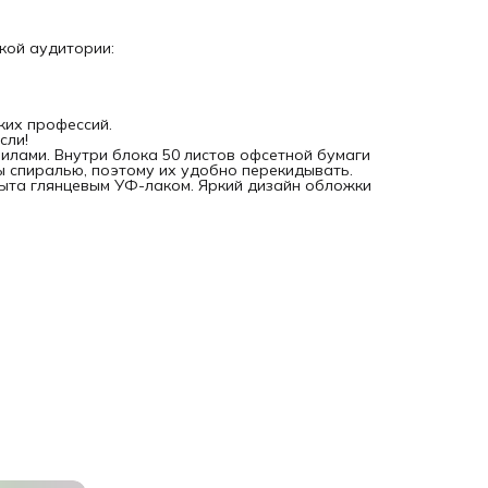
окой аудитории:
ких профессий.
сли!
илами. Внутри блока 50 листов офсетной бумаги
ны спиралью, поэтому их удобно перекидывать.
рыта глянцевым УФ-лаком. Яркий дизайн обложки