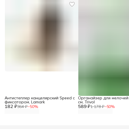
Антистеплер канцелярский Speed с
Органайзер для мелочей 
фиксатором, Lamark
см, Trivol
182 ₽
589 ₽
364 ₽
−
50
%
1 178 ₽
−
50
%