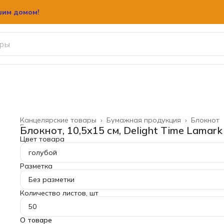
шим домом!
шим домом!
Канцелярские товары
›
Бумажная продукция
›
Блокнот
Главная
›
Блокнот, 10,5х15 см, Delight Time Lamark
Цвет товара
голубой
Разметка
Без разметки
Количество листов, шт
50
О товаре