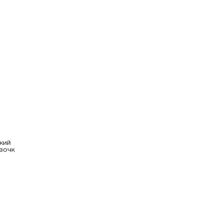
е
лены
кий
вочк