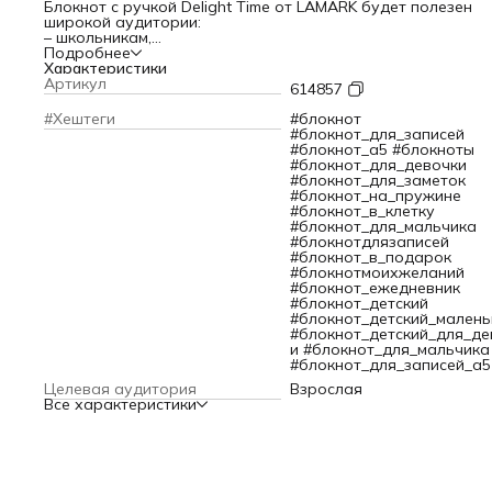
Блокнот с ручкой Delight Time от LAMARK будет полезен
широкой аудитории:
– школьникам,
– студентам,
Подробнее
– бизнесменам, сотрудникам компаний,
Характеристики
– домохозяйкам,
Артикул
614857
– художникам, дизайнерам и другим представителям
творческих профессий.
#Хештеги
#блокнот
Рисуйте, планируйте шаги и просто записывайте полезны
#блокнот_для_записей
мысли!
#блокнот_а5 #блокноты
Прилагается автоматическая шариковая ручка с синими
#блокнот_для_девочки
чернилами. Внутри блока 50 листов офсетной бумаги
#блокнот_для_заметок
плотностью 80 гр/м2 без линовки и разметки. Листы скреп
#блокнот_на_пружине
спиралью, поэтому их удобно перекидывать.
#блокнот_в_клетку
Обложка изготовлена из картона плотностью 300 г/м2 и
#блокнот_для_мальчика
покрыта глянцевым УФ-лаком. Яркий дизайн обложки
#блокнотдлязаписей
поднимает настроение.
#блокнот_в_подарок
Цвет: лед.
#блокнотмоихжеланий
Размер: 105х150 мм в собранном виде.
#блокнот_ежедневник
#блокнот_детский
#блокнот_детский_малень
#блокнот_детский_для_де
и #блокнот_для_мальчика
#блокнот_для_записей_а5
Целевая аудитория
Взрослая
Все характеристики