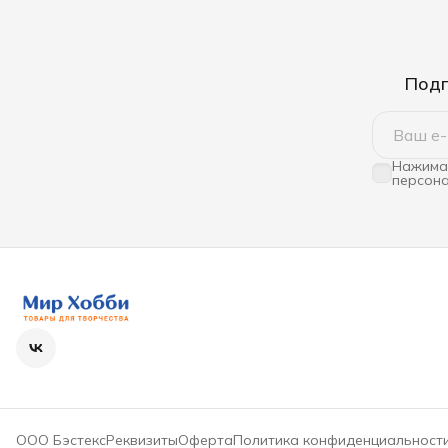
Подп
Нажимая
персона
ООО Бэстекс
Реквизиты
Оферта
Политика конфиденциальност