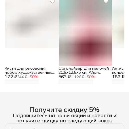
Кисти для рисования,
Органайзер для мелочей
Антисте
набор художественных
21,5х12,5х5 см, Айрис
канцеля
172 ₽
кистей из нейлона № 2, 4,
563 ₽
182 ₽
фиксато
344 ₽
−
50
%
1 126 ₽
−
50
%
36
6, 3 шт/упак, Centrum
Получите скидку 5%
Подпишитесь на наши акции и новости и
получите скидку на следующий заказ