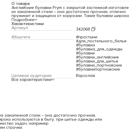
О товаре
Английские булавки Prym с закрытой застежкой изготовл
из закаленной стали – она достаточно прочная, отлично
пружинит и защищена от коррозии. Такие булавки широк
используются в быту, при шитье одежды или примерке. С
Подробнее
помощью английских булавок можно решить множество
Характеристики
задач, например:
Артикул
342068
– соединить детали выкройки перед примеркой или
наложением строчки;
#Хештеги
#простыни
– соединить несколько слоёв ткани перед стёжкой;
#для_постельного_белья
– продеть резинку через кулиску;
#булавка
– оформить драпировку штор.
#булавка_для_одежды
Разработаны компанией Prym (Германия), мировым лидеро
#булавки
производстве принадлежностей для шитья и рукоделия.
#булавки_английские
Цвет: черный.
#булавки_для_шитья
Размер: 27 мм, 38 мм, 50 мм.
#булавки_портновские
Количество: 18 шт.
#булавкипортновские
Целевая аудитория
Взрослая
Все характеристики
из закаленной стали – она достаточно прочная,
ироко используются в быту, при шитье одежды или
жество задач, например:
ем строчки;