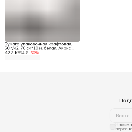
Бумага упаковочная крафтовая,
50 г/м2, 70 см*10 м, белая, Айрис,
427 ₽
подарочная упаковка
854 ₽
−
50
%
Подп
Нажимая
персона