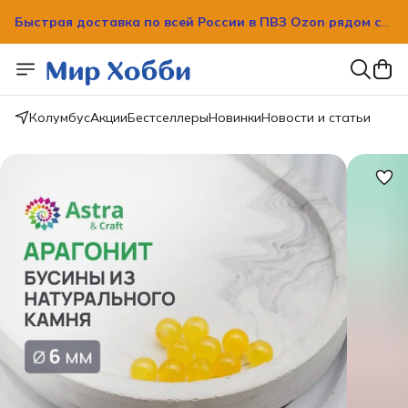
Быстрая доставка по всей России в ПВЗ Ozon рядом с
вашим домом!
Быстрая доставка по всей России в ПВЗ Ozon рядом с
вашим домом!
Колумбус
Акции
Бестселлеры
Новинки
Новости и статьи