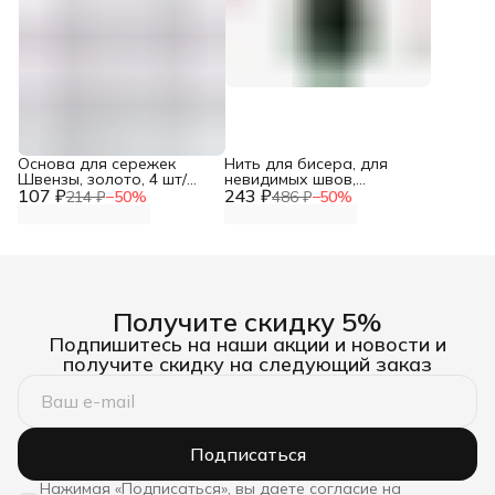
Основа для сережек
Нить для бисера, для
Швензы, золото, 4 шт/
невидимых швов,
107 ₽
упак, Astra&Craft
243 ₽
мононить 0,1 мм, 5000 м,
214 ₽
−
50
%
486 ₽
−
50
%
100% нейлон, 1 шт, Айрис
Получите скидку 5%
Подпишитесь на наши акции и новости и
получите скидку на следующий заказ
Подписаться
Нажимая «Подписаться», вы даете согласие на