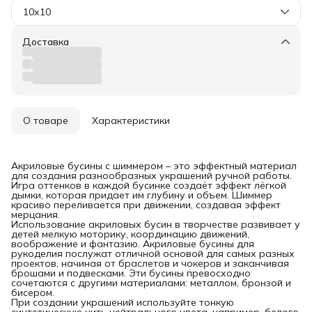
10х10
Доставка
О товаре
Характеристики
Акриловые бусины с шиммером – это эффектный материал
для создания разнообразных украшений ручной работы.
Игра оттенков в каждой бусинке создаёт эффект лёгкой
дымки, которая придает им глубину и объем. Шиммер
красиво переливается при движении, создавая эффект
мерцания.
Использование акриловых бусин в творчестве развивает у
детей мелкую моторику, координацию движений,
воображение и фантазию. Акриловые бусины для
рукоделия послужат отличной основой для самых разных
проектов, начиная от браслетов и чокеров и заканчивая
брошами и подвесками. Эти бусины превосходно
сочетаются с другими материалами: металлом, бронзой и
бисером.
При создании украшений используйте тонкую
синтетическую нить нейтрального цвета, например, белого