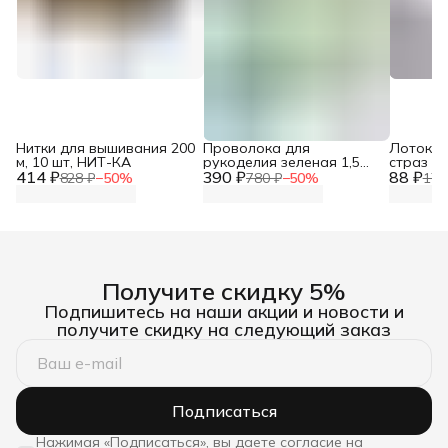
Нитки для вышивания 200
Проволока для
Лоток д
м, 10 шт, НИТ-КА
рукоделия зеленая 1,5
страз тр
414 ₽
390 ₽
мм*10 м Astra&Craft
88 ₽
7,3х6,4 
828 ₽
−
50
%
780 ₽
−
50
%
176
Получите скидку 5%
Подпишитесь на наши акции и новости и
получите скидку на следующий заказ
Подписаться
Нажимая «Подписаться», вы даете согласие на