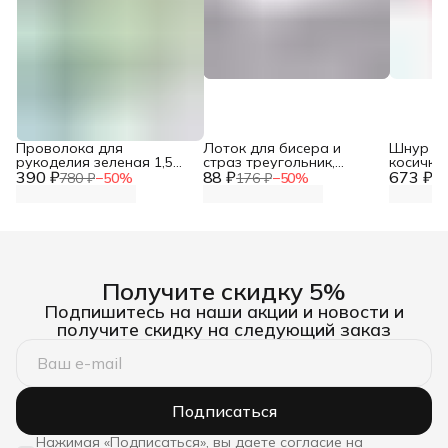
Проволока для
Лоток для бисера и
Шнур д
рукоделия зеленая 1,5
страз треугольник,
косичка,
390 ₽
мм*10 м Astra&Craft
88 ₽
7,3х6,4 см, Astra&Craft
673 ₽
780 ₽
−
50
%
176 ₽
−
50
%
1 
Получите скидку 5%
Подпишитесь на наши акции и новости и
получите скидку на следующий заказ
Подписаться
Нажимая «Подписаться», вы даете согласие на