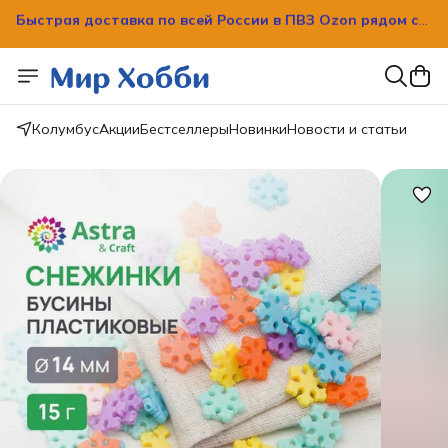
Быстрая доставка по всей России в ПВЗ Ozon рядом с
вашим домом!
Колумбус
Акции
Бестселлеры
Новинки
Новости и статьи