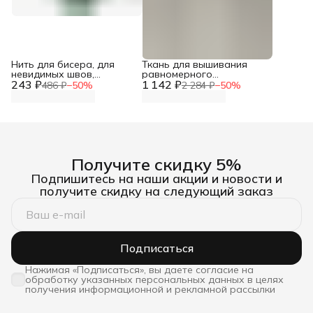
Нить для бисера, для
Ткань для вышивания
невидимых швов,
равномерного
243 ₽
мононить 0,1 мм, 5000 м,
1 142 ₽
переплетения 32ct,
486 ₽
−
50
%
2 284 ₽
−
50
%
100% нейлон, 1 шт, Айрис
100*150 см, цвет лен
Astra&Craft
Получите скидку 5%
Подпишитесь на наши акции и новости и
получите скидку на следующий заказ
Подписаться
Нажимая «Подписаться», вы даете согласие на
обработку указанных персональных данных в целях
получения информационной и рекламной рассылки