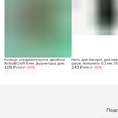
Кольцо соединительное двойное
Нить для бисера, для не
Astra&Craft 8 мм, фурнитура для
швов, мононить 0,1 мм, 50
109 ₽
бижутерии, 50 шт/упак, цвет латунь
243 ₽
100% нейлон, 1 шт, Айрис
218 ₽
−
50
%
486 ₽
−
50
%
Подп