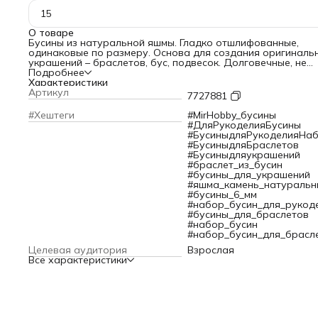
15
О товаре
Бусины из натуральной яшмы. Гладко отшлифованные,
одинаковые по размеру. Основа для создания оригиналь
украшений – браслетов, бус, подвесок. Долговечные, не
теряют яркость и цвет.
Подробнее
Товар может незначительно отличаться от представленн
Характеристики
на фотографии по цвету и рисунку.
Артикул
7727881
Размер: 6 мм.
Количество: 15 шт.
#Хештеги
#MirHobby_бусины
#ДляРукоделияБусины
#БусиныдляРукоделияНа
#БусиныдляБраслетов
#Бусиныдляукрашений
#браслет_из_бусин
#бусины_для_украшений
#яшма_камень_натуральн
#бусины_6_мм
#набор_бусин_для_рукод
#бусины_для_браслетов
#набор_бусин
#набор_бусин_для_брасл
Целевая аудитория
Взрослая
Все характеристики