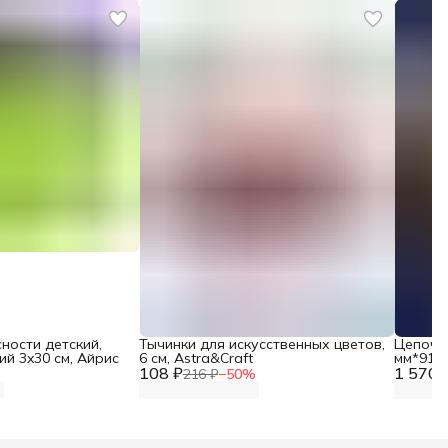
ности детский,
Тычинки для искусственных цветов,
Цепочк
й 3x30 см, Айрис
6 см, Astra&Craft
мм*91,4
108 ₽
1 570 
%
216 ₽
−
50
%