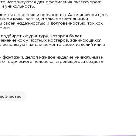
сто используются для оформления аксессуаров:
 и уникальность.
чается легкостью и прочностью. Алюминиевая цепь
енной кожи, замши, а также текстильными
ы своей надежностью и долговечностью, так как
мени.
 подбирать фурнитуру, которая будет
именение как у частных мастеров, занимающихся
е используют их для ремонта своих изделий или в
и фантазий, делая каждое изделие уникальным и
го творческого человека, стремящегося создать
ворчества