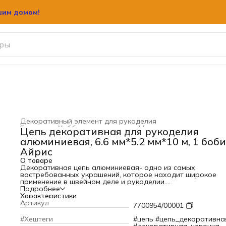
шим домом!
Декоративный элемент для рукоделия
Главная
›
Хобби и творчество
›
Материал для рукодели
Цепь декоративная для рукоделия
алюминиевая, 6.6 мм*5.2 мм*10 м, 1 боби
Айрис
О товаре
Декоративная цепь алюминиевая- одно из самых
востребованных украшений, которое находит широкое
применение в швейном деле и рукоделии.
Цепочка для рукоделия идеально подходит для
Подробнее
декорирования женских платьев, лацканов пиджаков и
Характеристики
верхней одежды. Декоративные цепи также активно
Артикул
7700954/00001
применяются при создании авторской бижутерии: колье и
оригинальных браслетов. Кроме того, декоративные цепи
#Хештеги
#цепь #цепь_декоративна
часто используются для оформления аксессуаров: сумок,