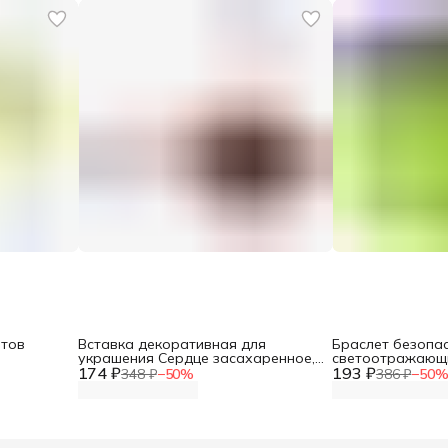
етов
Вставка декоративная для
Браслет безопас
украшения Сердце засахаренное,
светоотражающи
174 ₽
6*15 см, Айрис
193 ₽
348 ₽
−
50
%
386 ₽
−
50