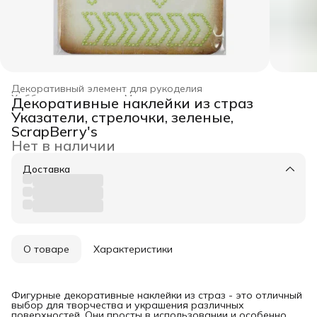
Декоративный элемент для рукоделия
Хобби и творчество
›
Материал для рукоделия
›
Декоративные наклейки из страз
Главная
›
Указатели, стрелочки, зеленые,
ScrapBerry's
Нет в наличии
Доставка
О товаре
Характеристики
Фигурные декоративные наклейки из страз - это отличный
выбор для творчества и украшения различных
поверхностей. Они просты в использовании и особенно