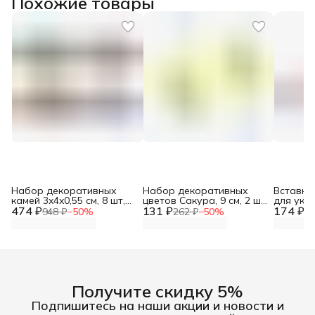
Похожие товары
Набор декоративных
Набор декоративных
Вставка
камей 3x4x0,55 см, 8 шт,
цветов Сакура, 9 см, 2 шт,
для укр
474 ₽
Astra&Craft
131 ₽
Айрис
174 ₽
засахаре
948 ₽
−
50
%
262 ₽
−
50
%
34
Айрис
Получите скидку 5%
Подпишитесь на наши акции и новости и