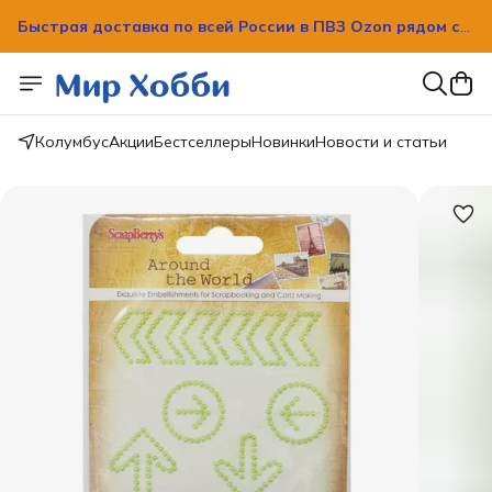
Быстрая доставка по всей России в ПВЗ Ozon рядом с
вашим домом!
Быстрая доставка по всей России в ПВЗ Ozon рядом с
вашим домом!
Колумбус
Акции
Бестселлеры
Новинки
Новости и статьи