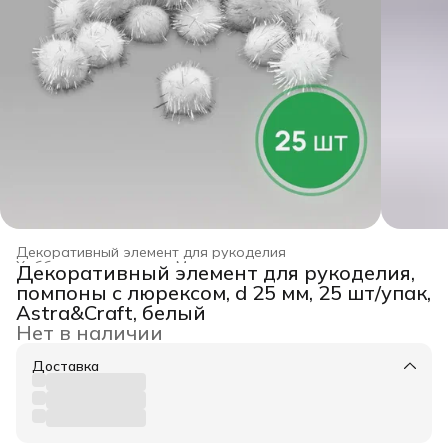
Декоративный элемент для рукоделия
Хобби и творчество
›
Материал для рукоделия
›
Декоративный элемент для рукоделия,
Главная
›
помпоны с люрексом, d 25 мм, 25 шт/упак,
Astra&Craft, белый
Нет в наличии
Доставка