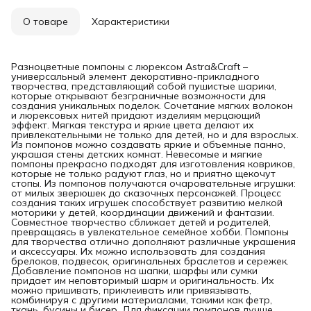
О товаре
Характеристики
Разноцветные помпоны с люрексом Astra&Craft –
универсальный элемент декоративно-прикладного
творчества, представляющий собой пушистые шарики,
которые открывают безграничные возможности для
создания уникальных поделок. Сочетание мягких волокон
и люрексовых нитей придают изделиям мерцающий
эффект. Мягкая текстура и яркие цвета делают их
привлекательными не только для детей, но и для взрослых.
Из помпонов можно создавать яркие и объемные панно,
украшая стены детских комнат. Невесомые и мягкие
помпоны прекрасно подходят для изготовления ковриков,
которые не только радуют глаз, но и приятно щекочут
стопы. Из помпонов получаются очаровательные игрушки:
от милых зверюшек до сказочных персонажей. Процесс
создания таких игрушек способствует развитию мелкой
моторики у детей, координации движений и фантазии.
Совместное творчество сближает детей и родителей,
превращаясь в увлекательное семейное хобби. Помпоны
для творчества отлично дополняют различные украшения
и аксессуары. Их можно использовать для создания
брелоков, подвесок, оригинальных браслетов и сережек.
Добавление помпонов на шапки, шарфы или сумки
придает им неповторимый шарм и оригинальность. Их
можно пришивать, приклеивать или привязывать,
комбинируя с другими материалами, такими как фетр,
ткань, бусины и бисер. Для фиксации помпонов лучше