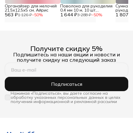
Органайзер для мелочей
Поволока для рукоделия
Сумка о
21,5х12,5х5 см, Айрис
0,4 мм 10 м, 10 шт,
рукодели
563 ₽
1 644 ₽
Astra&Craft
1 807 ₽
Hobby&P
1 126 ₽
−
50
%
3 288 ₽
−
50
%
Получите скидку 5%
Подпишитесь на наши акции и новости и
получите скидку на следующий заказ
Подписаться
Нажимая «Подписаться», вы даете согласие на
обработку указанных персональных данных в целях
получения информационной и рекламной рассылки