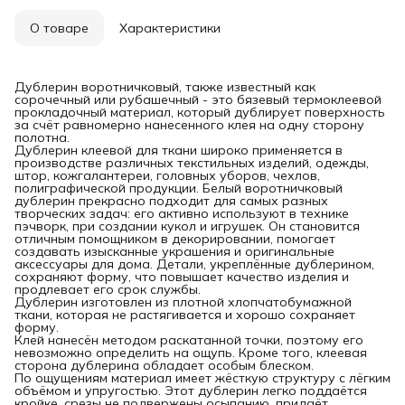
О товаре
Характеристики
Дублерин воротничковый, также известный как
сорочечный или рубашечный - это бязевый термоклеевой
прокладочный материал, который дублирует поверхность
за счёт равномерно нанесенного клея на одну сторону
полотна.
Дублерин клеевой для ткани широко применяется в
производстве различных текстильных изделий, одежды,
штор, кожгалантереи, головных уборов, чехлов,
полиграфической продукции. Белый воротничковый
дублерин прекрасно подходит для самых разных
творческих задач: его активно используют в технике
пэчворк, при создании кукол и игрушек. Он становится
отличным помощником в декорировании, помогает
создавать изысканные украшения и оригинальные
аксессуары для дома. Детали, укреплённые дублерином,
сохраняют форму, что повышает качество изделия и
продлевает его срок службы.
Дублерин изготовлен из плотной хлопчатобумажной
ткани, которая не растягивается и хорошо сохраняет
форму.
Клей нанесён методом раскатанной точки, поэтому его
невозможно определить на ощупь. Кроме того, клеевая
сторона дублерина обладает особым блеском.
По ощущениям материал имеет жёсткую структуру с лёгким
объёмом и упругостью. Этот дублерин легко поддаётся
кройке, срезы не подвержены осыпанию, придаёт