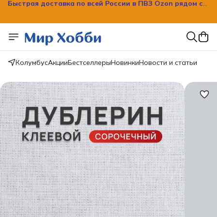
Быстрая доставка по всей России в ПВЗ Ozon рядом с
вашим домом!
Колумбус
Акции
Бестселлеры
Новинки
Новости и статьи