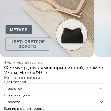
Фурнитура для сумок
Заготовка, фурнитура для рукоделия
›
Фермуар для сумок пришивной, размер
Главная
›
Хобби и творчество
›
27 см, Hobby&Pro
Нет в наличии
Цвет товара
золотой
Название цвета
золото
Единиц в одном товаре