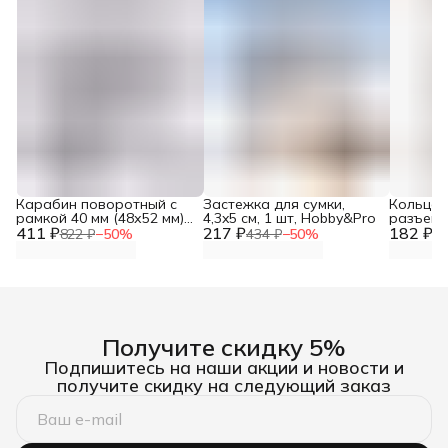
Карабин поворотный с
Застежка для сумки,
Кольца 
рамкой 40 мм (48х52 мм),
4,3x5 см, 1 шт, Hobby&Pro
разъемны
411 ₽
2 шт, Hobby&Pro
217 ₽
182 ₽
шт, Айр
822 ₽
−
50
%
434 ₽
−
50
%
36
Получите скидку 5%
Подпишитесь на наши акции и новости и
получите скидку на следующий заказ