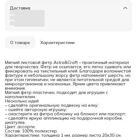
Доставка
О товаре
Характеристики
Мягкий листовой фетр Astra&Craft – практичный материал
для творчества. Фетр не осыпается, его легко сшивать или
фиксировать на текстильный клей. Благодаря волокнистой
фактуре и небольшому ворсу фетр напоминает шерсть, но
при этом гигиеничен, не является питательной средой для
микроорганизмов и насекомых. Яркие цвета привлекают
внимание.
Мягкий фетр пластичен, подходит для игрушек с
наполнителем.
Несколько идей:
– сделайте оригинальную подвеску на елку;
– сшейте авторскую игрушку;
– смастерите из фетра обложку на блокнот или паспорт;
– сделайте яркую аппликацию на подарочной коробке,
шкатулке.
Цвет: ассорти.
Состав: 100% полиэстер.
Характеристики: толщина 1 мм, размер листа 20х30 см.