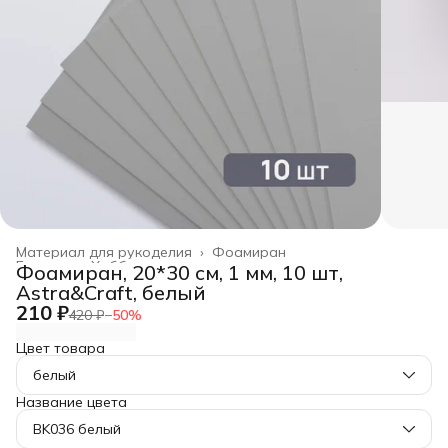
Материал для рукоделия
›
Фоамиран
Главная
›
Хобби и творчество
›
Фоамиран, 20*30 см, 1 мм, 10 шт,
Astra&Craft, белый
210 ₽
420 ₽
−
50
%
Цвет товара
белый
Название цвета
BK036 белый