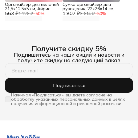
Органайзер для мелочей
Сумка органайзер для
21,5х12,5х5 см, Айрис
рукоделия, 22х26х14 см,
563 ₽
1 807 ₽
Hobby&Pro
1 126 ₽
−
50
%
3 614 ₽
−
50
%
Получите скидку 5%
Подпишитесь на наши акции и новости и
получите скидку на следующий заказ
Подписаться
Нажимая «Подписаться», вы даете согласие на
обработку указанных персональных данных в целях
получения информационной и рекламной рассылки