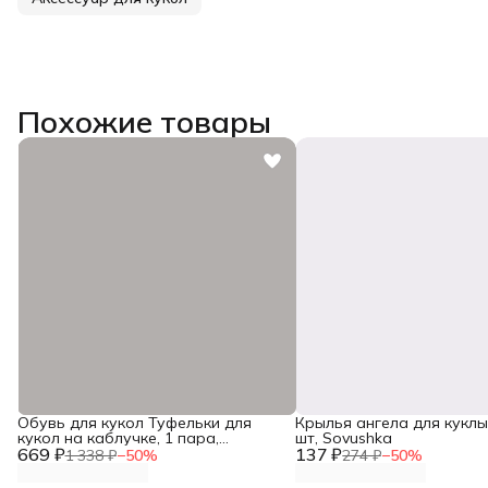
Похожие товары
Обувь для кукол Туфельки для
Крылья ангела для куклы 
кукол на каблучке, 1 пара,
шт, Sovushka
669 ₽
Astra&Craft
137 ₽
1 338 ₽
−
50
%
274 ₽
−
50
%