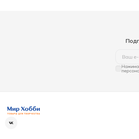
Подп
Нажимая
персона