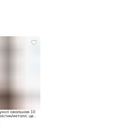
укол овальная 10
пластик/металл, цвет
ushka
%