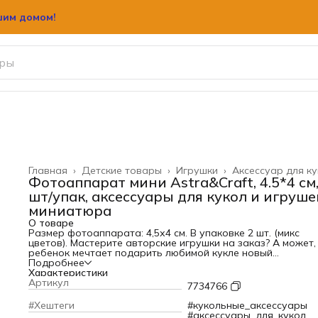
шим домом!
шим домом!
Главная
›
Детские товары
›
Игрушки
›
Аксессуар для к
Фотоаппарат мини Astra&Craft, 4.5*4 см,
шт/упак, аксессуары для кукол и игруше
миниатюра
О товаре
Размер фотоаппарата: 4,5х4 см. В упаковке 2 шт. (микс
цветов). Мастерите авторские игрушки на заказ? А может,
ребенок мечтает подарить любимой кукле новый
фотоаппарат? Обратите внимание на эту реалистичную
Подробнее
модель фотоаппарата от Astra&Craft. Игрушка продуман
Характеристики
мелочей. Эта вещица удачно впишется в интерьер куколь
Артикул
7734766
домика или станет элементом модной фотосессии. Игрушк
требует сборки и готова к использованию. Astra&Craft –
#Хештеги
#кукольные_аксессуары
российский бренд, ориентированный на различные модны
#аксессуары_для_кукол