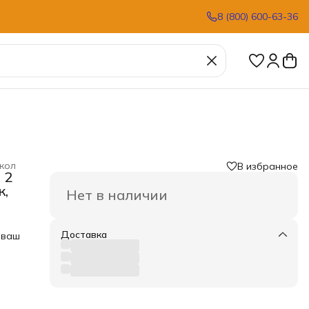
8 (800) 600-63-36
укол
В избранное
 2
к,
Нет в наличии
Доставка
 ваш
а до
ного
а не
е