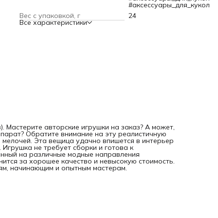
направления декоративно-прикладного творчества.
#аксессуары_для_кукол
Продукция бренда ценится за хорошее качество и невыс
Вес с упаковкой, г
24
стоимость. Товары Астра Крафт пригодятся профессион
Все характеристики
и любителям, начинающим и опытным мастерам.
в). Мастерите авторские игрушки на заказ? А может,
парат? Обратите внимание на эту реалистичную
 мелочей. Эта вещица удачно впишется в интерьер
 Игрушка не требует сборки и готова к
ванный на различные модные направления
ится за хорошее качество и невысокую стоимость.
ям, начинающим и опытным мастерам.