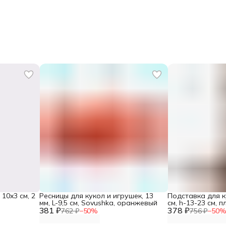
10x3 см, 2
Ресницы для кукол и игрушек, 13
Подставка для к
мм, L-9,5 см, Sovushka, оранжевый
см, h-13-23 см, 
381 ₽
378 ₽
коричневый, Sov
762 ₽
−
50
%
756 ₽
−
50