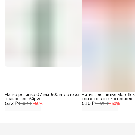
Нитка резинка 0,7 мм, 500 м, латекс/
Нитки для шитья Maraflex
полиэстер, Айрис
трикотажных материалов
532 ₽
510 ₽
белый, 150 м, 1 шт, Guter
1 064 ₽
−
50
%
1 020 ₽
−
50
%