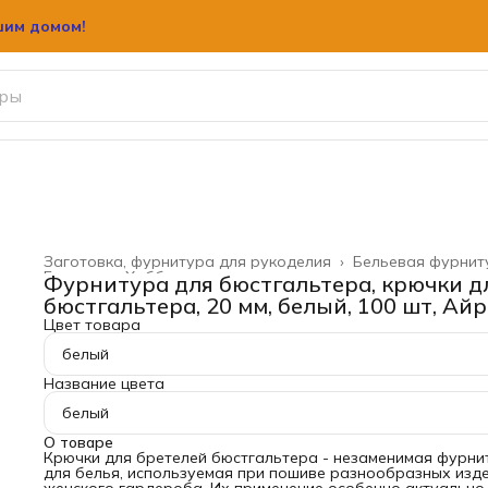
шим домом!
шим домом!
Заготовка, фурнитура для рукоделия
›
Бельевая фурнит
Главная
›
Хобби и творчество
›
Фурнитура для бюстгальтера, крючки д
бюстгальтера, 20 мм, белый, 100 шт, Ай
Цвет товара
белый
Название цвета
белый
О товаре
Крючки для бретелей бюстгальтера - незаменимая фурни
для белья, используемая при пошиве разнообразных изд