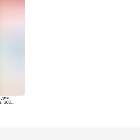
 для
, 800
mann