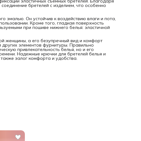
фиксации эластичных съемных бретелей. Благодаря
соединение бретелей с изделием, что особенно
го эмалью. Он устойчив к воздействию влаги и пота,
пользовании. Кроме того, гладкая поверхность
льзуемыми при пошиве нижнего белья: эластичной
ой женщины, а его безупречный вид и комфорт
и других элементов фурнитуры. Правильно
ескую привлекательность белья, но и его
ремени. Надежные крючки для бретелей белья и
а также залог комфорта и удобства.