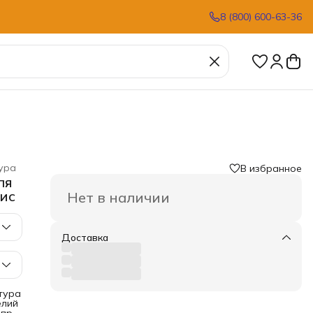
8 (800) 600-63-36
ура
В избранное
ля
рис
Нет в наличии
Доставка
тура
елий