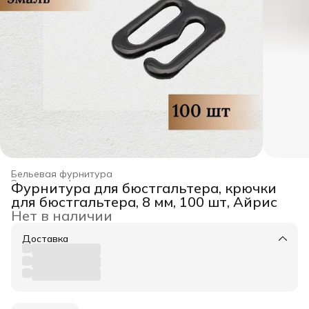
Бельевая фурнитура
Заготовка, фурнитура для рукоделия
›
Фурнитура для бюстгальтера, крючки
Главная
›
Хобби и творчество
›
для бюстгальтера, 8 мм, 100 шт, Айрис
Нет в наличии
Доставка