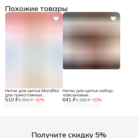
Похожие товары
Нитки для шитья Maraflex
Нитки для шитья набор,
для трикотажных
лавсановые
510 ₽
материалов, 800 белый,
641 ₽
армированные, 100ЛЛ,
1 020 ₽
−
50
%
1 282 ₽
−
50
%
150 м, 1 шт, Gutermann
200 м, Джинсовый
ассорти, 7 шт, Айрис
Получите скидку 5%