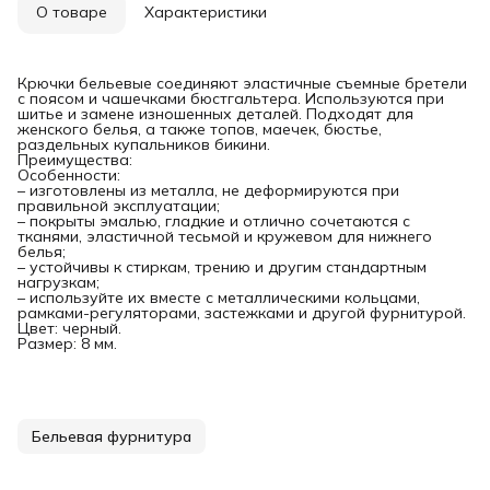
О товаре
Характеристики
Крючки бельевые соединяют эластичные съемные бретели
с поясом и чашечками бюстгальтера. Используются при
шитье и замене изношенных деталей. Подходят для
женского белья, а также топов, маечек, бюстье,
раздельных купальников бикини.
Преимущества:
Особенности:
– изготовлены из металла, не деформируются при
правильной эксплуатации;
– покрыты эмалью, гладкие и отлично сочетаются с
тканями, эластичной тесьмой и кружевом для нижнего
белья;
– устойчивы к стиркам, трению и другим стандартным
нагрузкам;
– используйте их вместе с металлическими кольцами,
рамками-регуляторами, застежками и другой фурнитурой.
Цвет: черный.
Размер: 8 мм.
Бельевая фурнитура