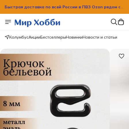
Быстрая доставка по всей России в ПВЗ Ozon рядом с
вашим домом!
Быстрая доставка по всей России в ПВЗ Ozon рядом с
вашим домом!
Колумбус
Акции
Бестселлеры
Новинки
Новости и статьи