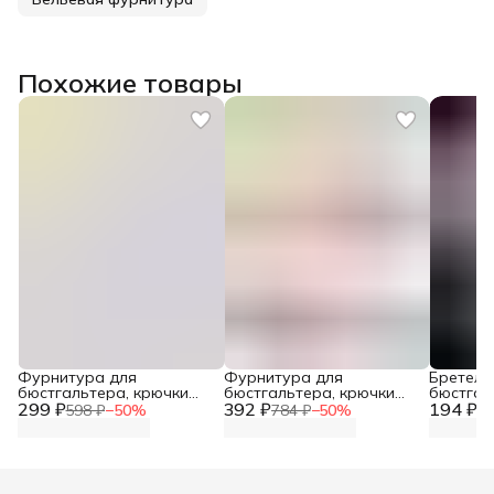
Похожие товары
Фурнитура для
Фурнитура для
Бретель
бюстгальтера, крючки
бюстгальтера, крючки
бюстгал
299 ₽
для бюстгальтера, 15 мм,
392 ₽
для бюстгальтера, 9,5 мм,
194 ₽
прозрач
598 ₽
−
50
%
784 ₽
−
50
%
38
белый, 100 шт, Айрис
100 шт, Айрис
силиконо
Hobby&P