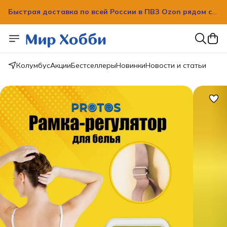
Быстрая доставка по всей России в ПВЗ Ozon рядом с
вашим домом!
Колумбус
Акции
Бестселлеры
Новинки
Новости и статьи