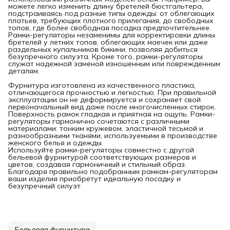
можете легко изменить длину бретелей бюстгальтера,
подстраиваясь под разные типы одежды: от облегающих
платьев, требующих плотного прилегания, до свободных
топов, где более свободная посадка предпочтительнее.
Рамки-регуляторы незаменимы для корректировки длины
бретелей у летних топов, облегающих маечек или даже
раздельных купальников бикини, позволяя добиться
безупречного силуэта. Кроме того, рамки-регуляторы
служат надежной заменой изношенным или поврежденным
деталям.
Фурнитура изготовлена из качественного пластика,
отличающегося прочностью и легкостью. При правильной
эксплуатации он не деформируется и сохраняет свой
первоначальный вид даже после многочисленных стирок.
Поверхность рамок гладкая и приятная на ощупь. Рамки-
регуляторы гармонично сочетаются с различными
материалами: тонким кружевом, эластичной тесьмой и
разнообразными тканями, используемыми в производстве
женского белья и одежды.
Используйте рамки-регуляторы совместно с другой
бельевой фурнитурой соответствующих размеров и
цветов, создавая гармоничный и стильный образ.
Благодаря правильно подобранным рамкам-регуляторам
ваши изделия приобретут идеальную посадку и
безупречный силуэт.
Бельевая фурнитура