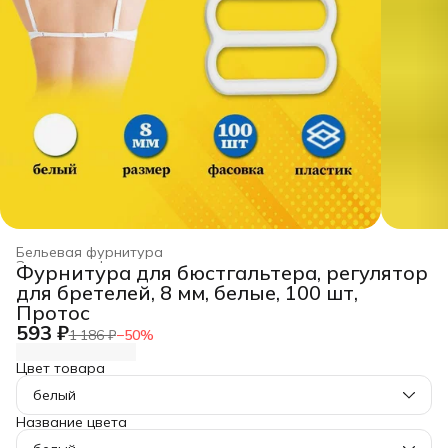
Бельевая фурнитура
Заготовка, фурнитура для рукоделия
›
Фурнитура для бюстгальтера, регулятор
Главная
›
Хобби и творчество
›
для бретелей, 8 мм, белые, 100 шт,
Протос
593 ₽
1 186 ₽
−
50
%
Цвет товара
белый
Название цвета