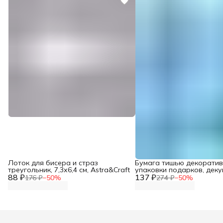
Лоток для бисера и страз
Бумага тишью декоратив
треугольник, 7,3х6,4 см, Astra&Craft
упаковки подарков, деку
88 ₽
137 ₽
скрапбукинга, оформлен
176 ₽
−
50
%
274 ₽
−
50
%
букетов, 50*70 см, 5 шт/у
Astra&Craft, цвет небесн