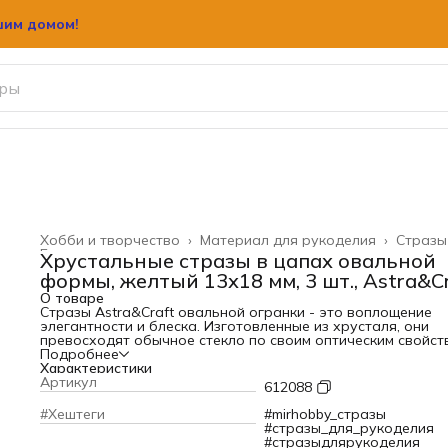
шим домом!
Хобби и творчество
›
Материал для рукоделия
›
Стразы
Главная
›
Хрустальные стразы в цапах овальной
формы, желтый 13х18 мм, 3 шт., Astra&C
О товаре
Стразы Astra&Craft овальной огранки - это воплощение
элегантности и блеска. Изготовленные из хрусталя, они
превосходят обычное стекло по своим оптическим свойст
создавая эффект драгоценных камней.
Подробнее
Стразы для рукоделия завораживающе мерцают при люб
Характеристики
освещении и сохраняют яркость цвета на протяжении
Артикул
612088
длительного времени. Особая прочность материала
обеспечивает устойчивость к появлению царапин.
#Хештеги
#mirhobby_стразы
Изысканный дизайн дополняют серебристые цапы,
#стразы_для_рукоделия
выполняющие роль изящной оправы. Они не только надё
#стразыдлярукоделия