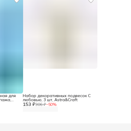
ная для
Набор декоративных подвесок С
пажа,
любовью, 3 шт, Astra&Craft
ия
153 ₽
306 ₽
−
50
%
пак,
ый