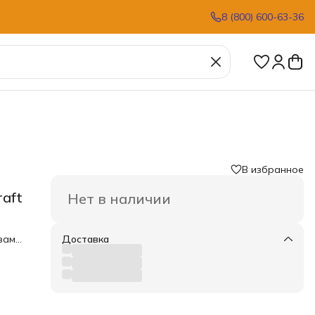
8 (800) 600-63-36
В избранное
raft
Нет в наличии
вам,
Доставка
ом
жно