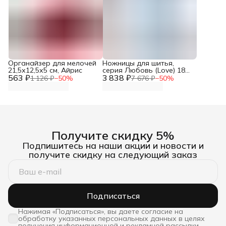
Органайзер для мелочей
Ножницы для шитья,
21,5х12,5х5 см, Айрис
серия Любовь (Love) 18
563 ₽
3 838 ₽
см, Prym, 610540
1 126 ₽
−
50
%
7 676 ₽
−
50
%
Получите скидку 5%
Подпишитесь на наши акции и новости и
получите скидку на следующий заказ
Подписаться
Нажимая «Подписаться», вы даете согласие на
обработку указанных персональных данных в целях
получения информационной и рекламной рассылки