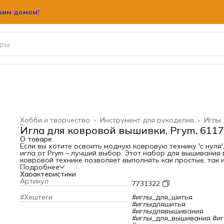
шим домом!
Хобби и творчество
›
Инструмент для рукоделия
›
Иглы
Главная
›
Игла для ковровой вышивки, Prym, 611
О товаре
Если вы хотите освоить модную ковровую технику 'с нуля'
игла от Prym – лучший выбор. Этот набор для вышивания 
ковровой технике позволяет выполнять как простые, так 
трудоемкие проекты. В наборе имеются 3 сменные иглы
Подробнее
разной толщины: – тонкая, 1,3 мм для вышивания нитью в 
Характеристики
сложения (толщиной 0–1); – средняя, 1,6 мм для вышивани
Артикул
7731322
нитью в 1–4 сложения (толщиной 1–2); – толстая, 2,2 мм дл
вышивания нитью в 6 сложений (толщиной 2–4 или тонкой
#Хештеги
#иглы_для_шитья
шерстяной пряжей). Иглы вставляются в ручку эргономич
#иглыдляшитья
формы. Специальный регулятор позволяет подобрать
#иглыдлявышивания
необходимую глубину стежка и длину петли. Прилагаются
#иглы_для_вышивания #иг
также нитковдеватель, подробная инструкция и защитны