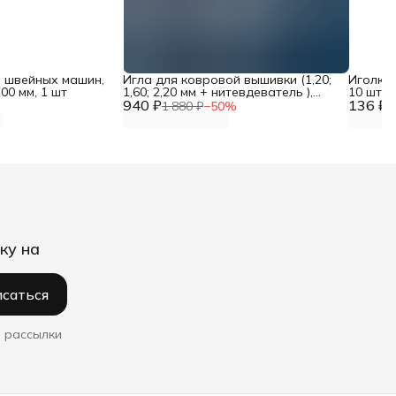
 швейных машин,
Игла для ковровой вышивки (1,20;
Иголки 
00 мм, 1 шт
1,60; 2,20 мм + нитевдеватель ),
10 шт, 
940 ₽
240-11, Hobby Nurge
136 ₽
%
1 880 ₽
−
50
%
2
ку на
саться
 рассылки