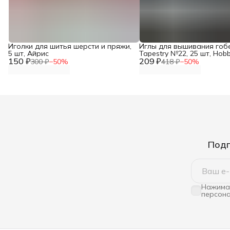
Иголки для шитья шерсти и пряжи,
Иглы для вышивания гоб
5 шт, Айрис
Tapestry №22, 25 шт, Hob
150 ₽
209 ₽
110214
300 ₽
−
50
%
418 ₽
−
50
%
Подп
Нажимая
персона