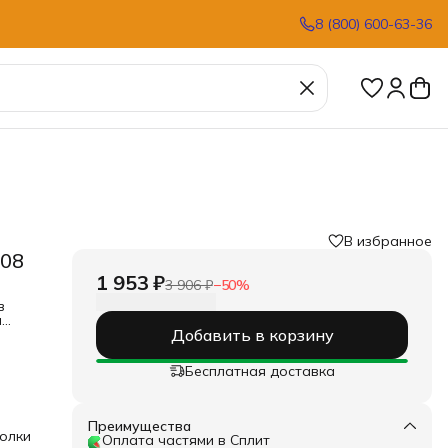
8 (800) 600-63-36
В избранное
708
1 953 ₽
3 906 ₽
−
50
%
,
в
и
Добавить в корзину
1–3
я
Бесплатная доставка
я
ной
Преимущества
олки
Оплата частями в Сплит
е