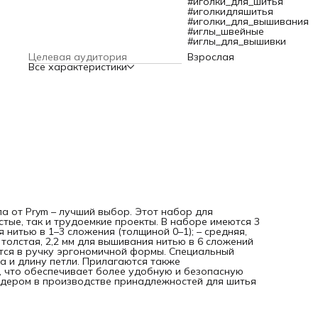
#иголки_для_шитья
колпачки, что обеспечивает более удобную и безопасную
#иголкидляшитья
работу. Разработано компанией Prym (Германия), мировы
#иголки_для_вышивания
лидером в производстве принадлежностей для шитья и
#иглы_швейные
рукоделия.
#иглы_для_вышивки
Целевая аудитория
Взрослая
Все характеристики
ла от Prym – лучший выбор. Этот набор для
тые, так и трудоемкие проекты. В наборе имеются 3
 нитью в 1–3 сложения (толщиной 0–1); – средняя,
 толстая, 2,2 мм для вышивания нитью в 6 сложений
ются в ручку эргономичной формы. Специальный
 и длину петли. Прилагаются также
, что обеспечивает более удобную и безопасную
идером в производстве принадлежностей для шитья