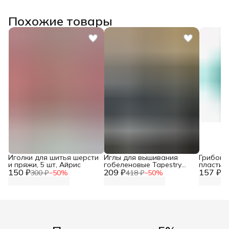
Похожие товары
Иголки для шитья шерсти
Иглы для вышивания
Грибок 
и пряжи, 5 шт, Айрис
гобеленовые Tapestry
пластико
150 ₽
209 ₽
№22, 25 шт, Hobby&Pro,
157 ₽
шт, Айр
300 ₽
−
50
%
418 ₽
−
50
%
31
110214