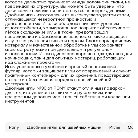
которое деликатно проникает между волокнами ткани, не
повреждая их структуру. Вы можете быть уверены, что
даже самые нежные ткани останутся неповреждёнными.
Двойные иглы изготовлены из высокоуглеродистой стали,
отличающейся невероятной прочностью и
долговечностью. Иголки обладают высоким уровнем
износостойкости, хромированное покрытие обеспечивает
лёгкое скольжение иглы в ткани, предотвращая
повреждения и образование зацепок, а также защищает
иглу от загрязнения пылью и ворсом. Благодаря прочному
материалу и качественной обработке иглы сохраняют
свою остроту даже при длительном и регулярном
использовании. Иглы одинаково хорошо подходят как для
начинающих, так и для опытных мастериц, работающих
над сложными проектами.
Иглы упакованы в удобный и прочный пластиковый
футляр, который защищает иглы от повреждений и служит
практичным контейнером для их хранения, предотвращая
потерю и обеспечивая порядок в вашей швейной
мастерской.
Двойные иглы №90 от PONY станут отличным подарком
для тех, кто увлекается шитьем и рукоделием, или
прекрасным дополнением к вашей собственной коллекции
инструментов.
Pony
Двойные иглы для швейных машин
Иглы
Мате