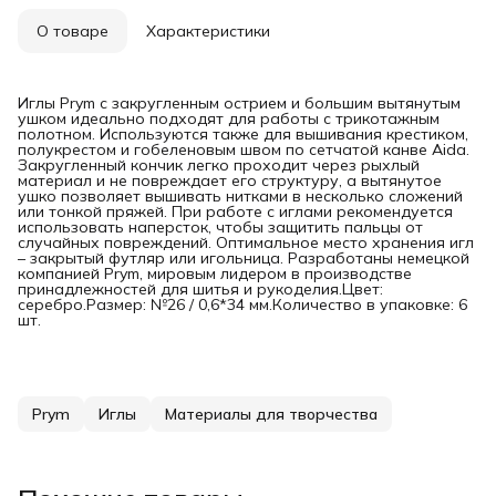
О товаре
Характеристики
Иглы Prym с закругленным острием и большим вытянутым
ушком идеально подходят для работы с трикотажным
полотном. Используются также для вышивания крестиком,
полукрестом и гобеленовым швом по сетчатой канве Aida.
Закругленный кончик легко проходит через рыхлый
материал и не повреждает его структуру, а вытянутое
ушко позволяет вышивать нитками в несколько сложений
или тонкой пряжей. При работе с иглами рекомендуется
использовать наперсток, чтобы защитить пальцы от
случайных повреждений. Оптимальное место хранения игл
– закрытый футляр или игольница. Разработаны немецкой
компанией Prym, мировым лидером в производстве
принадлежностей для шитья и рукоделия.Цвет:
серебро.Размер: №26 / 0,6*34 мм.Количество в упаковке: 6
шт.
Prym
Иглы
Материалы для творчества