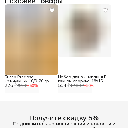
Похожие товары
Бисер Preciosa
Набор для вышивания В
жемчужный 10/0, 20 гр,
южном дворике, 18х15
226 ₽
цвет № 47112, бисер
554 ₽
см, вышивка крестом
452 ₽
−
50
%
1 108 ₽
−
50
%
чешский для рукоделия
наборы, М.П. Студия,
плетения вышивания
М-029
прециоза
Получите скидку 5%
Подпишитесь на наши акции и новости и