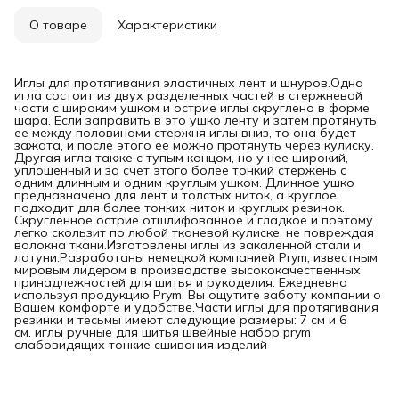
О товаре
Характеристики
Иглы для протягивания эластичных лент и шнуров.Одна
игла состоит из двух разделенных частей в стержневой
части с широким ушком и острие иглы скруглено в форме
шара. Если заправить в это ушко ленту и затем протянуть
ее между половинами стержня иглы вниз, то она будет
зажата, и после этого ее можно протянуть через кулиску.
Другая игла также с тупым концом, но у нее широкий,
уплощенный и за счет этого более тонкий стержень с
одним длинным и одним круглым ушком. Длинное ушко
предназначено для лент и толстых ниток, а круглое
подходит для более тонких ниток и круглых резинок.
Скругленное острие отшлифованное и гладкое и поэтому
легко скользит по любой тканевой кулиске, не повреждая
волокна ткани.Изготовлены иглы из закаленной стали и
латуни.Разработаны немецкой компанией Prym, известным
мировым лидером в производстве высококачественных
принадлежностей для шитья и рукоделия. Ежедневно
используя продукцию Prym, Вы ощутите заботу компании о
Вашем комфорте и удобстве.Части иглы для протягивания
резинки и тесьмы имеют следующие размеры: 7 см и 6
см. иглы ручные для шитья швейные набор prym
слабовидящих тонкие сшивания изделий