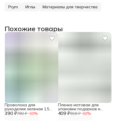
Prym
Иглы
Материалы для творчества
Похожие товары
Проволока для
Пленка матовая для
рукоделия зеленая 1,5
упаковки подарков и
390 ₽
мм*10 м Astra&Craft
409 ₽
цветочных букетов, 70
780 ₽
−
50
%
818 ₽
−
50
%
см*10 м, Айрис