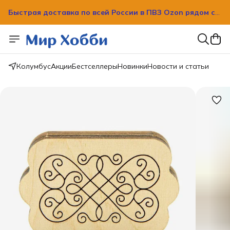
Быстрая доставка по всей России в ПВЗ Ozon рядом с
вашим домом!
Быстрая доставка по всей России в ПВЗ Ozon рядом с
вашим домом!
Колумбус
Акции
Бестселлеры
Новинки
Новости и статьи