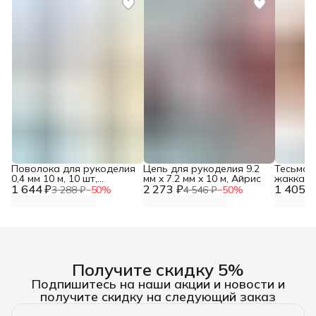
Поволока для рукоделия
Цепь для рукоделия 9.2
Тесьма 
0,4 мм 10 м, 10 шт,
мм x 7.2 мм x 10 м, Айрис
жаккард
1 644 ₽
Astra&Craft
2 273 ₽
1 405 ₽
метанито
3 288 ₽
−
50
%
4 546 ₽
−
50
%
Красная
Получите скидку 5%
Подпишитесь на наши акции и новости и
получите скидку на следующий заказ