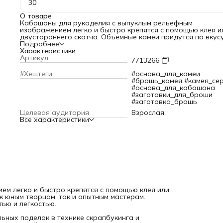
30
О товаре
Кабошоны для рукоделия с выпуклым рельефным
изображением легко и быстро крепятся с помощью клея и
двустороннего скотча. Объемные камеи придутся по вкусу
юным творцам, так и опытным мастерам. Кабошоны
Подробнее
изготовлены из акрила, известного своей прочностью и
Характеристики
легкостью.
Артикул
7713266
Кабошоны станут отличным решением для создания
оригинальных поделок в технике скрапбукинга и
#Хештеги
#основа_для_камеи
разнообразных сувениров. С их помощью можно создать
#брошь_камея #камея_сер
неповторимый орнамент на крышке шкатулки или эффект
#основа_для_кабошона
декорировать подарочную упаковку. Даже простая
#заготовки_для_броши
поздравительная открытка заиграет новыми красками, ес
#заготовка_брошь
дополнить её таким декоративным элементом. А в
Целевая аудитория
Взрослая
скрапбукинг-проектах кабошоны помогут придать
Все характеристики
индивидуальность любым изделиям: от фоторамок до
блокнотов ручной работы. Изделие с этой камеей,
выполненное своими руками, может стать замечательным
подарком на новогодние праздники.
Кабошоны также прекрасно подходят для декорировани
одежды и аксессуаров. Прикрепите их к заколке для воло
или броши, чтобы создать стильный и оригинальный акцен
Экспериментируйте с материалами, сочетайте разные тех
и не бойтесь воплощать в жизнь свои самые смелые идеи.
м легко и быстро крепятся с помощью клея или
к юным творцам, так и опытным мастерам.
ью и легкостью.
ьных поделок в технике скрапбукинга и