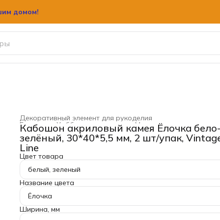
шим домом!
Декоративный элемент для рукоделия
Главная
›
Хобби и творчество
›
Материал для рукодели
Кабошон акриловый камея Ёлочка бело
зелёный, 30*40*5,5 мм, 2 шт/упак, Vintag
Line
Цвет товара
белый, зеленый
Название цвета
Ёлочка
Ширина, мм