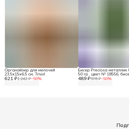
Органайзер для мелочей
Бисер Preciosa металлик t
23,5х15х6,5 см, Trivol
50 гр , цвет № 18556, бис
621 ₽
489 ₽
рукоделия плетения выш
1 242 ₽
−
50
%
978 ₽
−
50
%
Подп