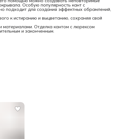
С его помощью можно создавать неповторимые
окрывала. Особую популярность кант с
ьно подходит для создания эффектных обрамлений,
вого к истиранию и выцветанию, сохраняя свой
ми материалами. Отделка кантом с люрексом
ительным и законченным.