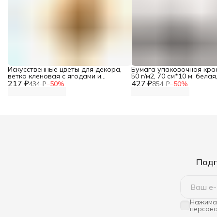
Искусственные цветы для декора,
Бумага упаковочная кра
ветка кленовая с ягодами и
50 г/м2, 70 см*10 м, белая
217 ₽
подсолнухом, 28 см, Айрис
427 ₽
подарочная упаковка
434 ₽
−
50
%
854 ₽
−
50
%
Подп
Нажимая
персона