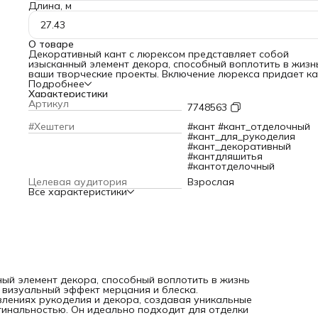
Длина, м
27.43
О товаре
Декоративный кант с люрексом представляет собой
изысканный элемент декора, способный воплотить в жизн
ваши творческие проекты. Включение люрекса придает ка
визуальный эффект мерцания и блеска.
Подробнее
Кант с люрексом можно использовать в самых разных
Характеристики
направлениях рукоделия и декора, создавая уникальные
Артикул
7748563
изделия, которые будут радовать глаз своей красотой и
оригинальностью. Он идеально подходит для отделки
#Хештеги
#кант #кант_отделочный
одежды, текстильных аксессуаров и предметов интерьера
#кант_для_рукоделия
его помощью можно создавать неповторимые украшения,
#кант_декоративный
декорировать шторы, декоративные подушки и покрывал
#кантдляшитья
Особую популярность кант с люрексовыми нитями завоев
#кантотделочный
мире творчества. Он идеально подходит для создания
Целевая аудитория
Взрослая
эффектных обрамлений, оформления открыток и альбомо
Все характеристики
Кант с люрексом изготовлен из прочного материала,
устойчивого к истиранию и выцветанию, сохраняя свой
первоначальный вид на протяжении долгого времени.
Кант с декором легко пришивается и комбинируется с дру
материалами. Отделка кантом с люрексом гармонично
дополнит любое изделие, делая его более выразительным
законченным.
ый элемент декора, способный воплотить в жизнь
 визуальный эффект мерцания и блеска.
влениях рукоделия и декора, создавая уникальные
игинальностью. Он идеально подходит для отделки