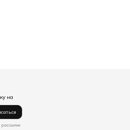
ку на
саться
 рассылки