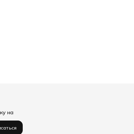
ку на
саться