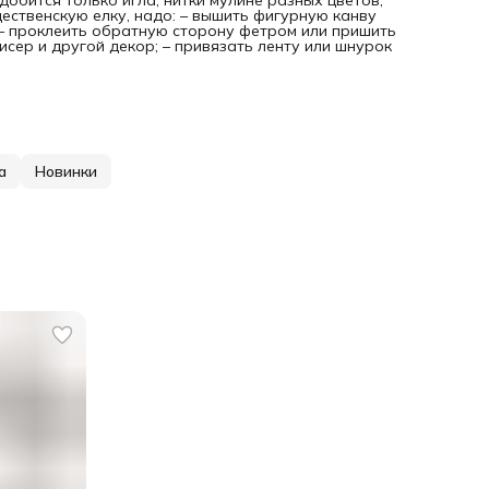
бится только игла, нитки мулине разных цветов,
ественскую елку, надо: – вышить фигурную канву
 – проклеить обратную сторону фетром или пришить
исер и другой декор; – привязать ленту или шнурок
а
Новинки