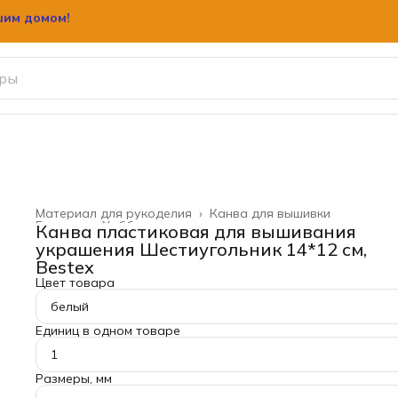
шим домом!
Материал для рукоделия
›
Канва для вышивки
Главная
›
Хобби и творчество
›
Канва пластиковая для вышивания
украшения Шестиугольник 14*12 см,
Bestex
Цвет товара
белый
Единиц в одном товаре
1
Размеры, мм