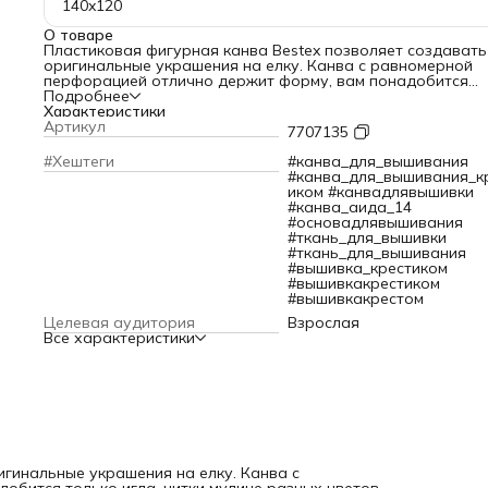
140x120
О товаре
Пластиковая фигурная канва Bestex позволяет создавать
оригинальные украшения на елку. Канва с равномерной
перфорацией отлично держит форму, вам понадобится
только игла, нитки мулине разных цветов, фетр и немного
Подробнее
фантазии. Чтобы сделать украшение на рождественскую 
Характеристики
надо: – вышить фигурную канву крестиком или гобеленов
Артикул
7707135
швом по своей авторской схеме; – проклеить обратную
сторону фетром или пришить его аккуратными стежками; 
#Хештеги
#канва_для_вышивания
добавить по желанию бусины, бисер и другой декор; –
#канва_для_вышивания_к
привязать ленту или шнурок на подвес. Размер: 14х12 см.
иком #канвадлявышивки
#канва_аида_14
#основадлявышивания
#ткань_для_вышивки
#ткань_для_вышивания
#вышивка_крестиком
#вышивкакрестиком
#вышивкакрестом
Целевая аудитория
Взрослая
Все характеристики
игинальные украшения на елку. Канва с