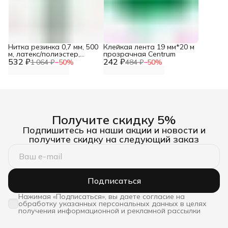
Нитка резинка 0,7 мм, 500
Клейкая лента 19 мм*20 м
м, латекс/полиэстер,
прозрачная Centrum
532 ₽
Айрис
242 ₽
1 064 ₽
−
50
%
484 ₽
−
50
%
Получите скидку 5%
Подпишитесь на наши акции и новости и
получите скидку на следующий заказ
Подписаться
Нажимая «Подписаться», вы даете согласие на
обработку указанных персональных данных в целях
получения информационной и рекламной рассылки