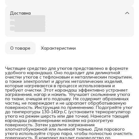
Доставка
О товаре
Характеристики
Чистящее средство для утюгов представлено в формате
удобного карандаша. Оно подходит для деликатной
очистки утюгов с тефлоновым и металлическим покрытием,
а также электроплит и других металлических изделий,
которые нагреваются в процессе использования и
требуют очистки. Этот карандаш эффективно устраняет
загрязнения, нагар и накипь. Улучшает скольжение утюга
по ткани, очищая его подошву. Не содержит абразивных
частиц, не повреждает и не царапает обрабатываемую
поверхность. Инструкция по применению: Подогрейте утюг
до температуры 130-140гр.C (установите терморегулятор
утюга на режим шерсть или две точки). Нанесите тающий
карандаш равномерными мазками на разогретую
поверхность. Затем удалите загрязнения
хлопчатобумажной или льняной тканью. Для парового
утюга используйте струю пара, чтобы полностью очистить
поверхность. В комплект входит руководство по