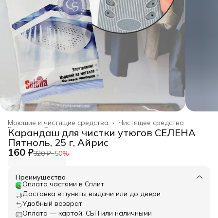
Моющие и чистящие средства
›
Чистящее средство
Главная
›
Бытовая химия
›
Карандаш для чистки утюгов СЕЛЕНА
Пятноль, 25 г, Айрис
160 ₽
320 ₽
−
50
%
Преимущества
Оплата частями в Сплит
Доставка в пункты выдачи или до двери
Удобный возврат
Оплата — картой, СБП или наличными