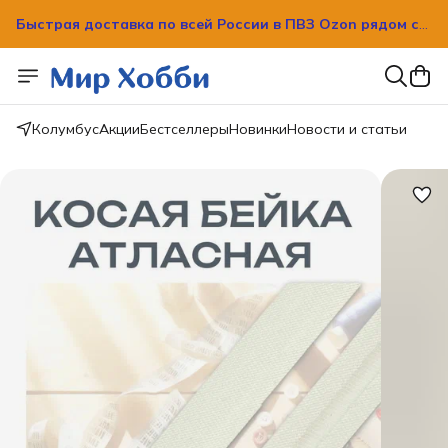
Быстрая доставка по всей России в ПВЗ Ozon рядом с
вашим домом!
Быстрая доставка по всей России в ПВЗ Ozon рядом с
вашим домом!
Колумбус
Акции
Бестселлеры
Новинки
Новости и статьи