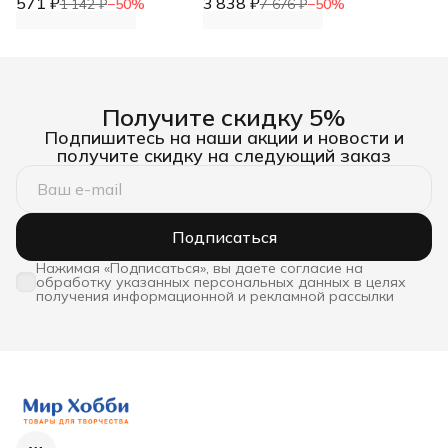
571 ₽
плоскогубцы, бокорезы,
3 838 ₽
см, Prym, 610540
1 142 ₽
−
50
%
7 676 ₽
−
50
%
инструменты для
рукоделия, для работы с
бижутерией
Получите скидку 5%
Подпишитесь на наши акции и новости и
получите скидку на следующий заказ
Подписаться
Нажимая «Подписаться», вы даете согласие на
обработку указанных персональных данных в целях
получения информационной и рекламной рассылки