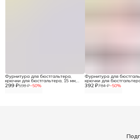
Фурнитура для бюстгальтера,
Фурнитура для бюстгаль
крючки для бюстгальтера, 15 мм,
крючки для бюстгальтера,
299 ₽
белый, 100 шт, Айрис
392 ₽
100 шт, Айрис
598 ₽
−
50
%
784 ₽
−
50
%
Подп