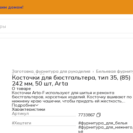
шим домом!
шим домом!
Заготовка, фурнитура для рукоделия
›
Бельевая фурнит
Главная
›
Хобби и творчество
›
Косточки для бюстгальтера, тип 35, (85)
242 мм, 50 шт, Arta
О товаре
Косточки Arta-F используют для шитья и ремонта
бюстгальтеров, корсетных изделий. Косточку вшивают по
нижнему краю чашечки, чтобы придать ей жесткость,
стабильную форму. Рекомендуется использовать вместе с
Подробнее
чехлами Arta-F. Обеспечивают превосходную поддержку 
Характеристики
комфорт. Произведено в Европе.
Артикул
7733867
Особенности:
– Изготовлены из металлической проволоки наивысшего
#Хештеги
#фурнитура_для_белья
класса, имеют двухслойное защитное покрытие. Не
#фурнитура_для_нижнего
подвержены коррозии, выдерживают стирку и не желтеют
ья