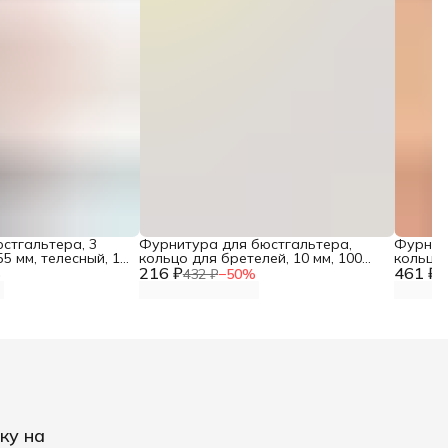
стгальтера, 3
Фурнитура для бюстгальтера,
Фурнит
55 мм, телесный, 1
кольцо для бретелей, 10 мм, 100
кольцо 
853003
216 ₽
шт, Айрис
461 ₽
пластик
%
432 ₽
−
50
%
9
Протос
ку на