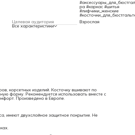
– Каркасы не деформируются даже при максимальных
#аксессуары_для_бюстгал
нагрузках.
ра #каркас #шитья
– Концы имеют защитную каплю, чтобы не порвать издели
#лифчики_женские
не травмировать кожу. Защита имеет высокую силу сцепл
#косточки_для_бюстгальт
прочность на отрыв свыше 20 кг.
Целевая аудитория
Взрослая
– Форма косточки позволяет легко вдевать ее в чехол.
Все характеристики
Размер: 242 мм. Расстояние между вершинами косточки: 12
см.
Компания Arta-F производит швейную фурнитуру с 1930-х 
Продукция Arta-F соответствует международным станда
качества, в том числе ISO и OEKO-TEX Standard 100.
ров, корсетных изделий. Косточку вшивают по
ьную форму. Рекомендуется использовать вместе с
мфорт. Произведено в Европе.
са, имеют двухслойное защитное покрытие. Не
ках.