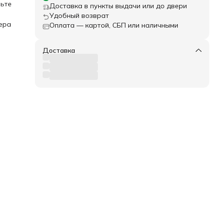
ьте
Доставка в пункты выдачи или до двери
е и
Удобный возврат
ения,
ера
Оплата — картой, СБП или наличными
,5
Доставка
гг.
ртам