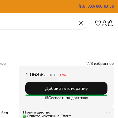
8 (800) 600-63-36
ура
В избранное
1 068 ₽
2 136 ₽
−
50
%
Добавить в корзину
и
Бесплатная доставка
Преимущества
_бел
.
Оплата частями в Сплит