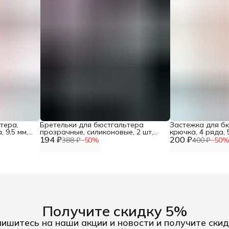
тера,
Бретельки для бюстгальтера
Застежка для бю
 9,5 мм,
прозрачные, силиконовые, 2 шт,
крючка, 4 ряда, 
194 ₽
Hobby&Pro, 830102
200 ₽
шт, Hobby&Pro, 
388 ₽
−
50
%
400 ₽
−
50
Получите скидку 5%
ишитесь на наши акции и новости и получите скид