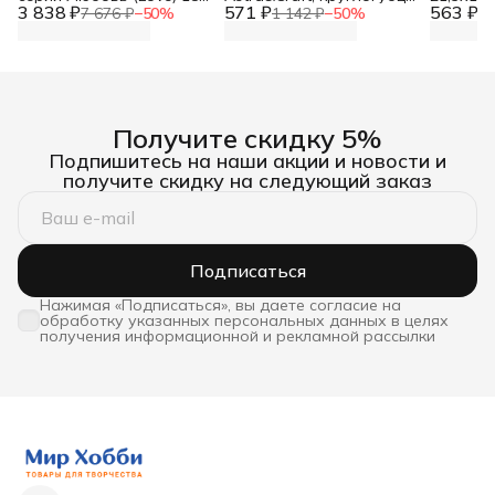
3 838 ₽
см, Prym, 610540
571 ₽
плоскогубцы, бокорезы,
563 ₽
7 676 ₽
−
50
%
1 142 ₽
−
50
%
1 
инструменты для
рукоделия, для работы с
бижутерией
Получите скидку 5%
Подпишитесь на наши акции и новости и
получите скидку на следующий заказ
Подписаться
Нажимая «Подписаться», вы даете согласие на
обработку указанных персональных данных в целях
получения информационной и рекламной рассылки