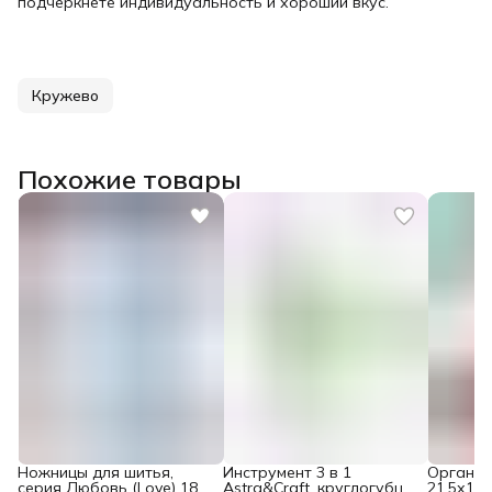
подчеркнете индивидуальность и хороший вкус.
Кружево
Похожие товары
Ножницы для шитья,
Инструмент 3 в 1
Органай
серия Любовь (Love) 18
Astra&Craft, круглогубцы,
21,5х12,