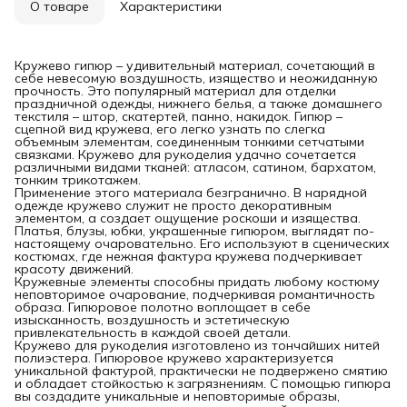
О товаре
Характеристики
Кружево гипюр – удивительный материал, сочетающий в
себе невесомую воздушность, изящество и неожиданную
прочность. Это популярный материал для отделки
праздничной одежды, нижнего белья, а также домашнего
текстиля – штор, скатертей, панно, накидок. Гипюр –
сцепной вид кружева, его легко узнать по слегка
объемным элементам, соединенным тонкими сетчатыми
связками. Кружево для рукоделия удачно сочетается
различными видами тканей: атласом, сатином, бархатом,
тонким трикотажем.
Применение этого материала безгранично. В нарядной
одежде кружево служит не просто декоративным
элементом, а создает ощущение роскоши и изящества.
Платья, блузы, юбки, украшенные гипюром, выглядят по-
настоящему очаровательно. Его используют в сценических
костюмах, где нежная фактура кружева подчеркивает
красоту движений.
Кружевные элементы способны придать любому костюму
неповторимое очарование, подчеркивая романтичность
образа. Гипюровое полотно воплощает в себе
изысканность, воздушность и эстетическую
привлекательность в каждой своей детали.
Кружево для рукоделия изготовлено из тончайших нитей
полиэстера. Гипюровое кружево характеризуется
уникальной фактурой, практически не подвержено смятию
и обладает стойкостью к загрязнениям. С помощью гипюра
вы создадите уникальные и неповторимые образы,