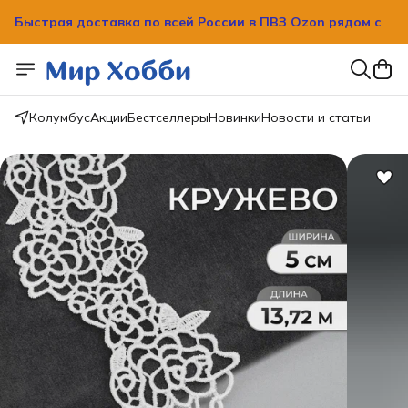
вашим домом!
Быстрая доставка по всей России в ПВЗ Ozon рядом с
вашим домом!
Колумбус
Акции
Бестселлеры
Новинки
Новости и статьи