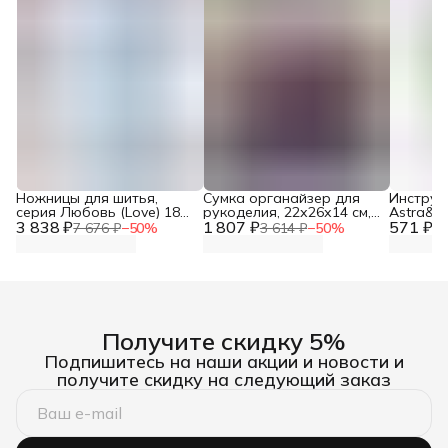
Ножницы для шитья,
Сумка органайзер для
Инструме
серия Любовь (Love) 18
рукоделия, 22х26х14 см,
Astra&Cr
3 838 ₽
см, Prym, 610540
1 807 ₽
Hobby&Pro
571 ₽
плоског
7 676 ₽
−
50
%
3 614 ₽
−
50
%
1 
инструм
рукодел
бижутер
Получите скидку 5%
Подпишитесь на наши акции и новости и
получите скидку на следующий заказ