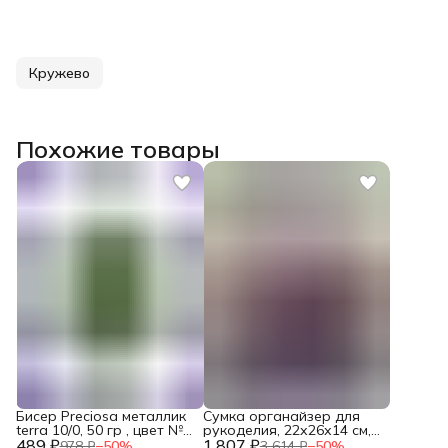
Кружево
Похожие товары
Бисер Preciosa металлик
Сумка органайзер для
terra 10/0, 50 гр , цвет №
рукоделия, 22х26х14 см,
489 ₽
18556, бисер для
1 807 ₽
Hobby&Pro
978 ₽
−
50
%
3 614 ₽
−
50
%