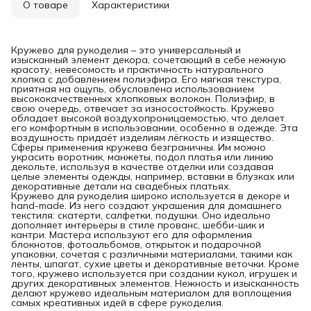
О товаре
Характеристики
Кружево для рукоделия – это универсальный и
изысканный элемент декора, сочетающий в себе нежную
красоту, невесомость и практичность натурального
хлопка с добавлением полиэфира. Его мягкая текстура,
приятная на ощупь, обусловлена использованием
высококачественных хлопковых волокон. Полиэфир, в
свою очередь, отвечает за износостойкость. Кружево
обладает высокой воздухопроницаемостью, что делает
его комфортным в использовании, особенно в одежде. Эта
воздушность придаёт изделиям лёгкость и изящество.
Сферы применения кружева безграничны. Им можно
украсить воротник, манжеты, подол платья или линию
декольте, используя в качестве отделки или создавая
целые элементы одежды, например, вставки в блузках или
декоративные детали на свадебных платьях.
Кружево для рукоделия широко используется в декоре и
hand-made. Из него создают украшения для домашнего
текстиля: скатерти, салфетки, подушки. Оно идеально
дополняет интерьеры в стиле прованс, шебби-шик и
кантри. Мастера используют его для оформления
блокнотов, фотоальбомов, открыток и подарочной
упаковки, сочетая с различными материалами, такими как
ленты, шпагат, сухие цветы и декоративные веточки. Кроме
того, кружево используется при создании кукол, игрушек и
других декоративных элементов. Нежность и изысканность
делают кружево идеальным материалом для воплощения
самых креативных идей в сфере рукоделия.