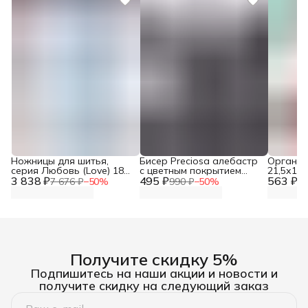
Ножницы для шитья,
Бисер Preciosa алебастр
Органай
серия Любовь (Love) 18
с цветным покрытием
21,5х12,
3 838 ₽
см, Prym, 610540
495 ₽
10/0, 50 гр, цвет № 17749,
563 ₽
7 676 ₽
−
50
%
990 ₽
−
50
%
1 
бисер чешский для
рукоделия плетения
вышивания прециоза
Получите скидку 5%
Подпишитесь на наши акции и новости и
получите скидку на следующий заказ