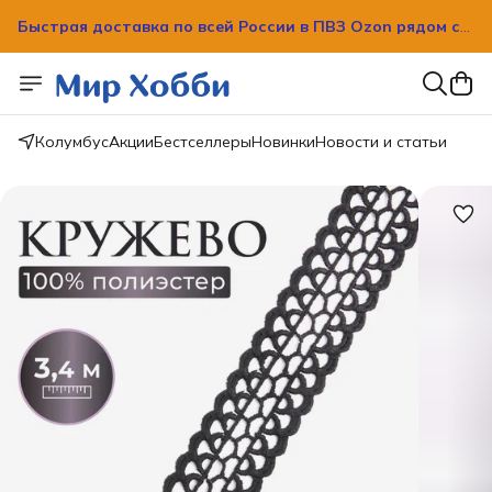
Быстрая доставка по всей России в ПВЗ Ozon рядом с
вашим домом!
Быстрая доставка по всей России в ПВЗ Ozon рядом с
вашим домом!
Колумбус
Акции
Бестселлеры
Новинки
Новости и статьи